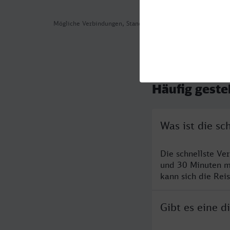
Mögliche Verbindungen, Stand: 2026-08-05 12:19
Häufig geste
Was ist die s
Die schnellste Ve
und 30 Minuten m
kann sich die Rei
Gibt es eine 