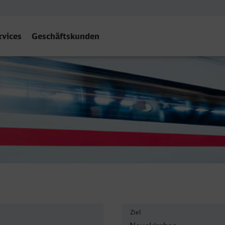
rvices
Geschäftskunden
unkirchen (Saar) Hbf
Ziel