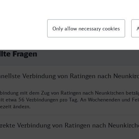
llte Fragen
chnellste Verbindung von Ratingen nach Neunkir
rbindung mit dem Zug von Ratingen nach Neunkirchen beträ
it etwa 56 Verbindungen pro Tag. An Wochenenden und Fei
sezeit ändern.
direkte Verbindung von Ratingen nach Neunkirch