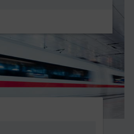
Metanavigatio