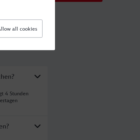
chen?
gt 4 Stunden
ertagen
en?