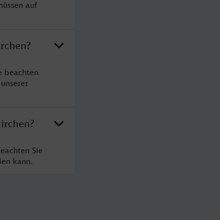
müssen auf
irchen?
e beachten
 unserer
kirchen?
beachten Sie
den kann.