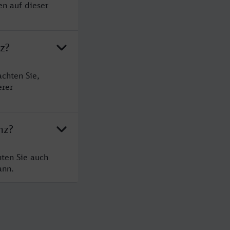
en auf dieser
z?
chten Sie,
erer
nz?
hten Sie auch
ann.