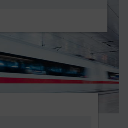
Metanavigatio