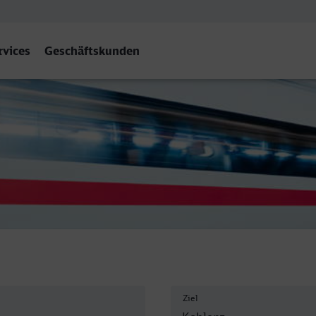
rvices
Geschäftskunden
blenz Hbf
Ziel