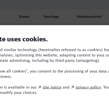
Dauer
Umstiege
Verkehrsmittel
2:13
2
BUS,ICE,IC
2:29
1
BUS,NX
2:29
1
BUS,NX