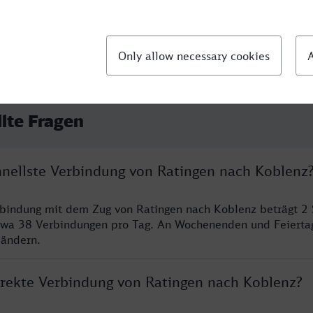
llte Fragen
chnellste Verbindung von Ratingen nach Koblenz
rbindung mit dem Zug von Ratingen nach Koblenz beträgt 2
twa 38 Verbindungen pro Tag. An Wochenenden und Feierta
 ändern.
direkte Verbindung von Ratingen nach Koblenz?