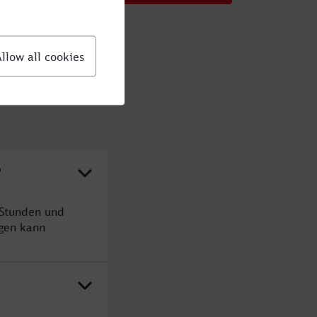
?
 Stunden und
gen kann