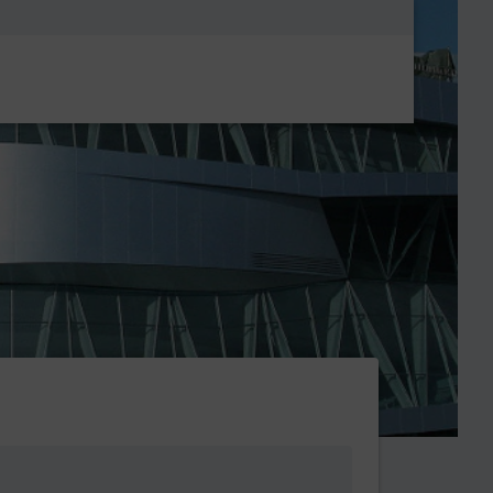
Metanavigatio