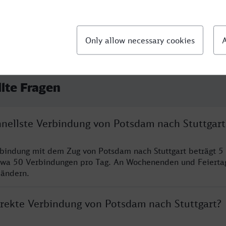
llte Fragen
hnellste Verbindung von Potsdam nach Stuttgart
rbindung mit dem Zug von Potsdam nach Stuttgart beträgt 5
twa 50 Verbindungen pro Tag. An Wochenenden und Feierta
 ändern.
direkte Verbindung von Potsdam nach Stuttgart?