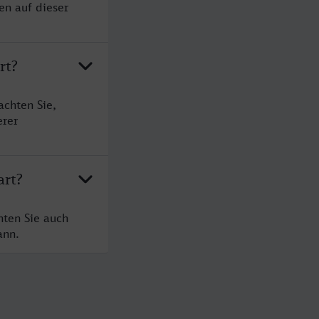
en auf dieser
rt?
achten Sie,
erer
art?
hten Sie auch
ann.