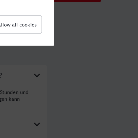
?
 Stunden und
gen kann