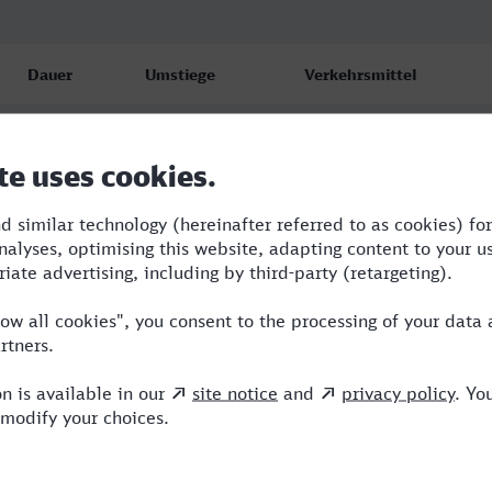
Dauer
Umstiege
Verkehrsmittel
5:29
3
S,OE,ICE
7:01
3
RE,OE,ICE
9:09
3
OE,ICE