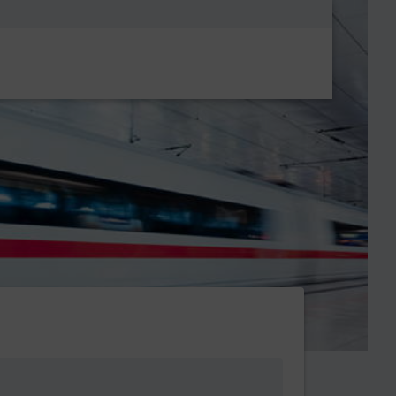
Metanavigatio