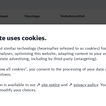
Dauer
Umstiege
Verkehrsmittel
:54
3
RB,FLX,OE,ICE
:04
5
RB,NBE,RE,ICE
:44
4
RE,OE,ICE,ERX