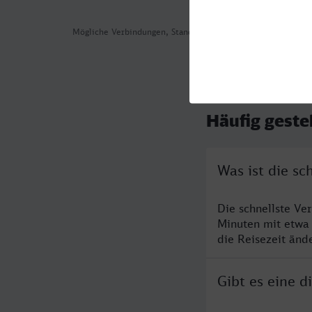
Mögliche Verbindungen, Stand: 2026-08-03 06:00
Häufig geste
Was ist die sc
Die schnellste Ve
Minuten mit etwa
die Reisezeit änd
Gibt es eine 