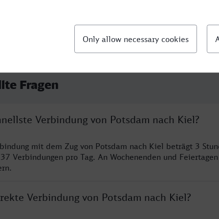
llte Fragen
hnellste Verbindung von Potsdam nach Kiel?
rbindung mit dem Zug von Potsdam nach Kiel beträgt 3 Stu
 37 Verbindungen pro Tag. An Wochenenden und Feiertagen 
ern.
direkte Verbindung von Potsdam nach Kiel?