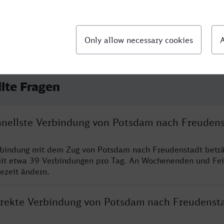
llte Fragen
chnellste Verbindung von Potsdam nach Freuden
rbindung mit dem Zug von Potsdam nach Freudenstadt beträ
it etwa 39 Verbindungen pro Tag. An Wochenenden und Fei
sezeit ändern.
direkte Verbindung von Potsdam nach Freudenst