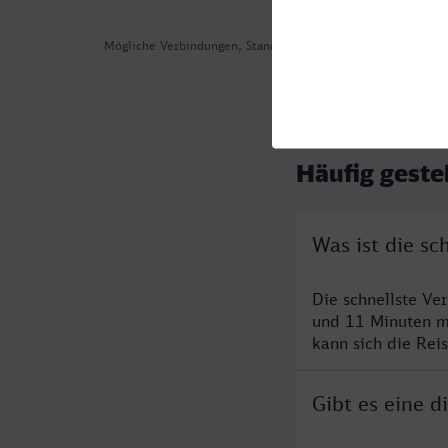
Mögliche Verbindungen, Stand: 2026-08-05 02:09
Häufig geste
Was ist die s
Die schnellste Ve
und 11 Minuten m
kann sich die Rei
Gibt es eine 