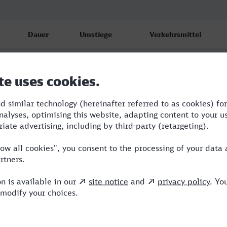
Dauer
Umstiege
Verkehrsmittel
7:11
5
AVG,S,OE,ICE,IC
8:01
2
RB,RE,ICE
12:21
5
RE,OE,ICE