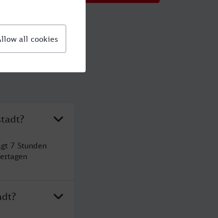
stadt?
gt 7 Stunden
ertagen
adt?