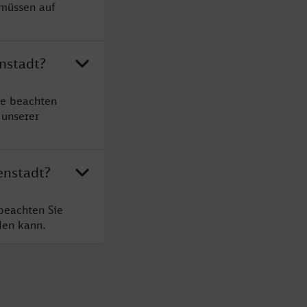
 müssen auf
nstadt?
te beachten
 unserer
enstadt?
beachten Sie
den kann.