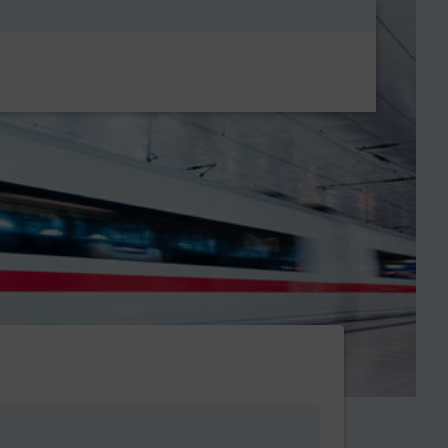
Metanavigatio