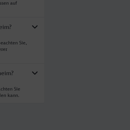
ssen auf
heim?
eachten Sie,
erer
heim?
chten Sie
den kann.