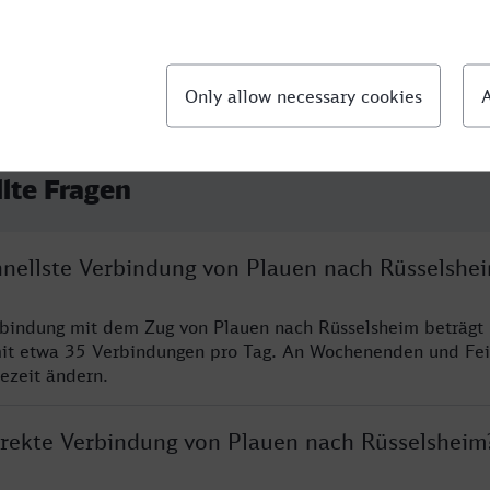
llte Fragen
chnellste Verbindung von Plauen nach Rüsselshe
rbindung mit dem Zug von Plauen nach Rüsselsheim beträgt
it etwa 35 Verbindungen pro Tag. An Wochenenden und Fei
sezeit ändern.
direkte Verbindung von Plauen nach Rüsselsheim