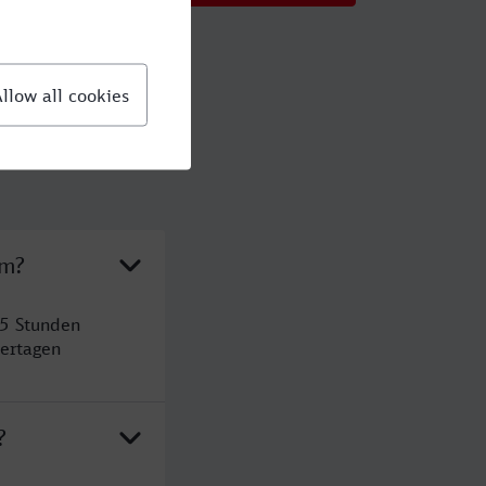
im?
 5 Stunden
ertagen
?