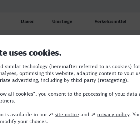
Dauer
Umstiege
Verkehrsmittel
5:31
4
RE,S,VBG,ICE,EB
6:34
3
VLX,ICE,MRB
6:18
3
VLX,ICE,MRB