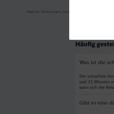
Mögliche Verbindungen, Stand: 2026-08-01 02:26
Häufig geste
Was ist die s
Die schnellste Ve
und 31 Minuten m
kann sich die Rei
Gibt es eine 