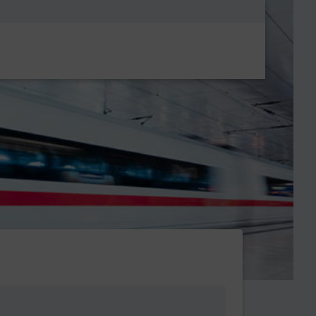
Metanavigatio