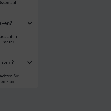
üssen auf
aven?
 beachten
 unserer
haven?
achten Sie
den kann.