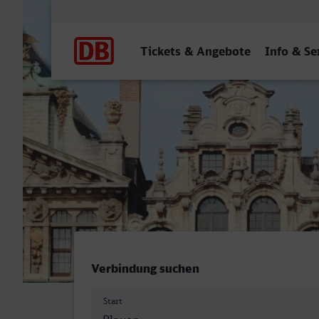
Hauptnavigation
Tickets & Angebote
Info & Se
Plauen (Vogtl) ob Bf - Br
Verbindung suchen
Start