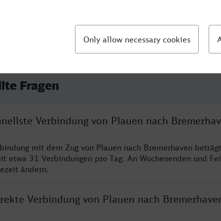
llte Fragen
chnellste Verbindung von Plauen nach Bremerha
erbindung mit dem Zug von Plauen nach Bremerhaven beträg
it etwa 31 Verbindungen pro Tag. An Wochenenden und Fei
sezeit ändern.
direkte Verbindung von Plauen nach Bremerhave