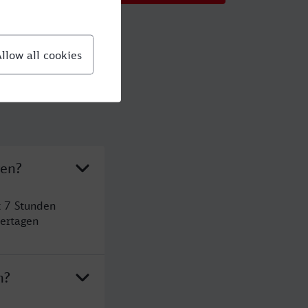
ven?
t 7 Stunden
ertagen
n?