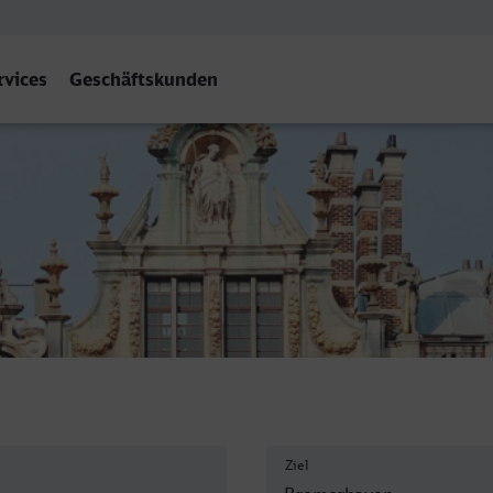
rvices
Geschäftskunden
emerhaven Hbf
Ziel