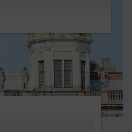
Metanavigatio