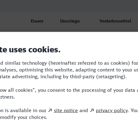
Dauer
Umstiege
Verkehrsmittel
bf
7:31
4
S,RE,ICE,MRB
bf
9:20
4
EVB,ICE,MRB,DB
bf
12:30
4
RE,ICE,MRB