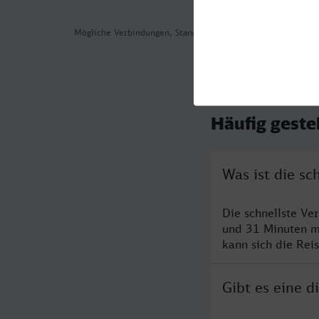
Mögliche Verbindungen, Stand: 2026-08-02 05:59
Häufig geste
Was ist die s
Die schnellste V
und 31 Minuten m
kann sich die Rei
Gibt es eine 