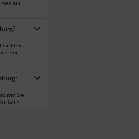
üssen auf
sburg?
 beachten
 unserer
sburg?
achten Sie
den kann.