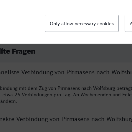
llte Fragen
chnellste Verbindung von Pirmasens nach Wolfsb
rbindung mit dem Zug von Pirmasens nach Wolfsburg beträg
t etwa 26 Verbindungen pro Tag. An Wochenenden und Feie
 ändern.
direkte Verbindung von Pirmasens nach Wolfsbur