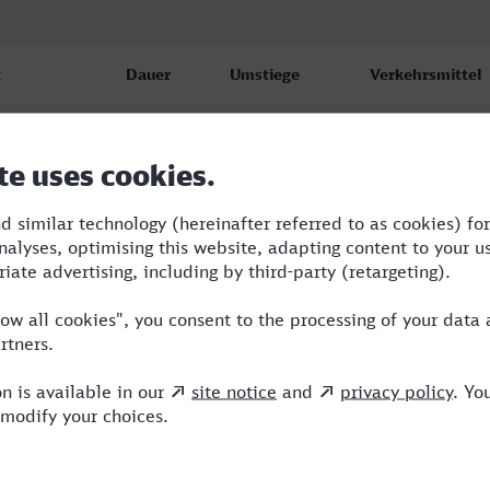
t
Dauer
Umstiege
Verkehrsmittel
rg Hbf
6:05
2
BUS,RE,ICE
6
rg Hbf
7:37
3
RB,RE,ICE
6
rg Hbf
6:37
2
BUS,ICE
6