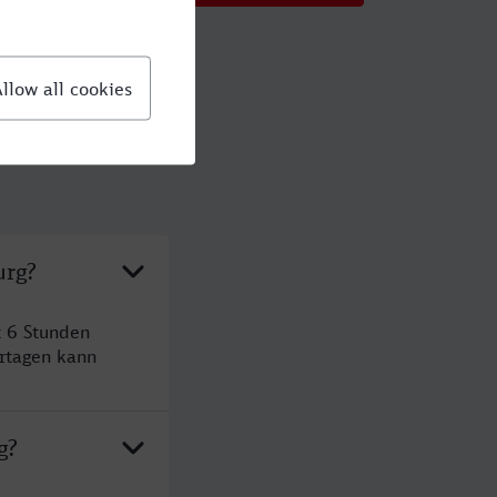
urg?
t 6 Stunden
rtagen kann
g?