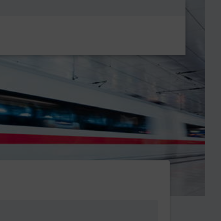
Metanavigatio