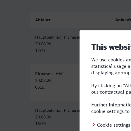
Abfahrt
Ankunf
Hauptbahnhof, Pirmasens
Wolfsbu
20.08.26
20.08.2
12:13
18:18
Pirmasens Hbf
Wolfsbu
20.08.26
20.08.2
06:25
14:02
Hauptbahnhof, Pirmasens
Wolfsbu
20.08.26
21.08.2
18:10
00:47