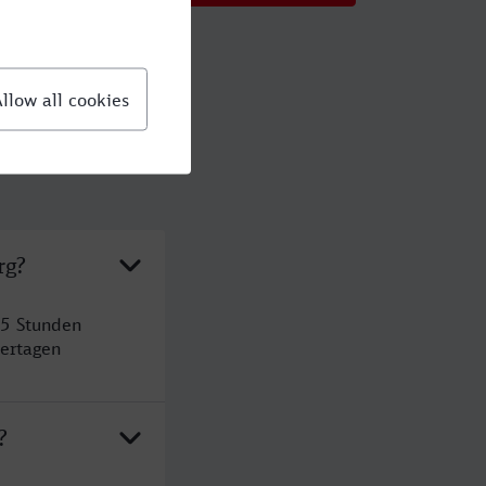
rg?
 5 Stunden
ertagen
?