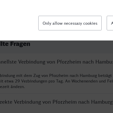
llte Fragen
chnellste Verbindung von Pforzheim nach Hambu
erbindung mit dem Zug von Pforzheim nach Hamburg beträgt
it etwa 29 Verbindungen pro Tag. An Wochenenden und Fei
sezeit ändern.
direkte Verbindung von Pforzheim nach Hamburg