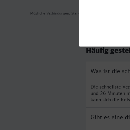
Mögliche Verbindungen, Stand: 2026-07-31 04:49
Häufig geste
Was ist die s
Die schnellste V
und 26 Minuten m
kann sich die Rei
Gibt es eine 