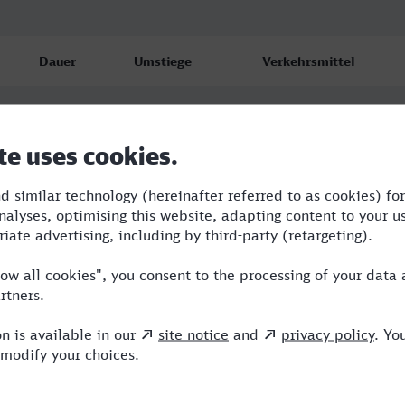
Dauer
Umstiege
Verkehrsmittel
5:26
1
ARV,ICE
5:28
1
ARV,ICE
5:40
1
ARV,ICE