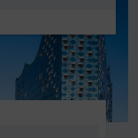
Metanavigatio