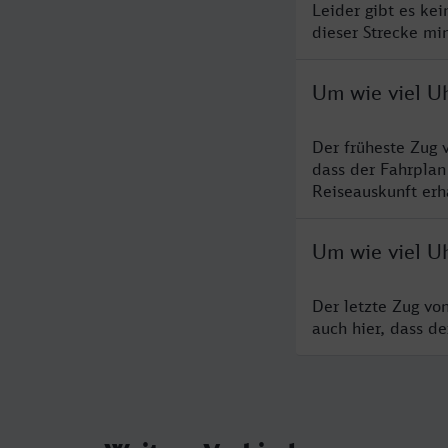
Leider gibt es ke
dieser Strecke mi
Um wie viel U
Der früheste Zug 
dass der Fahrplan
Reiseauskunft erha
Um wie viel U
Der letzte Zug vo
auch hier, dass d