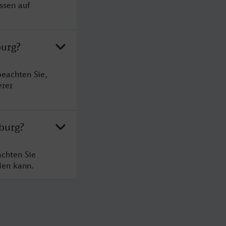
ssen auf
burg?
eachten Sie,
erer
burg?
chten Sie
den kann.