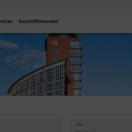
rvices
Geschäftskunden
Hbf
Ziel