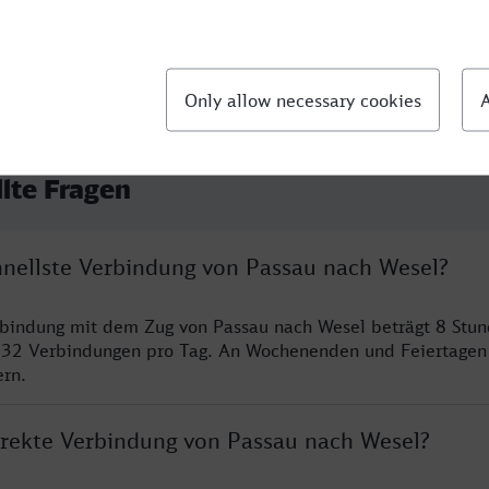
llte Fragen
chnellste Verbindung von Passau nach Wesel?
rbindung mit dem Zug von Passau nach Wesel beträgt 8 Stu
 32 Verbindungen pro Tag. An Wochenenden und Feiertagen 
ern.
direkte Verbindung von Passau nach Wesel?