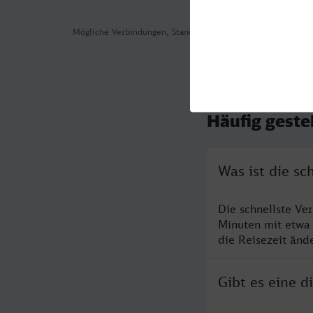
Mögliche Verbindungen, Stand: 2026-08-06 06:33
Häufig geste
Was ist die s
Die schnellste Ve
Minuten mit etwa
die Reisezeit änd
Gibt es eine 