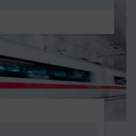
Metanavigatio