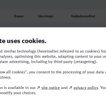
Dauer
Umstiege
Verkehrsmittel
8:08
3
BUS,RE,ICE,NX
8:35
3
BUS,RE,ICE,NX
12:09
3
BUS,RE,ICE,NX