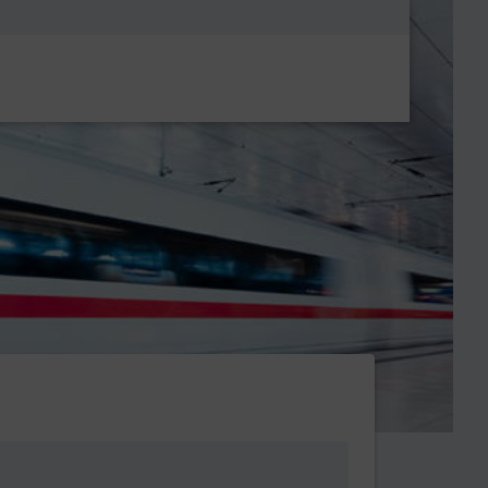
Metanavigatio