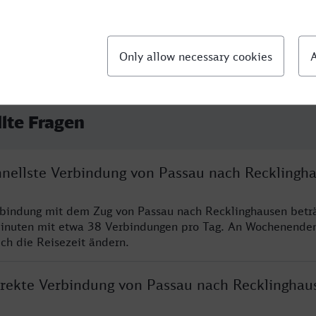
llte Fragen
chnellste Verbindung von Passau nach Recklingh
rbindung mit dem Zug von Passau nach Recklinghausen betr
inuten mit etwa 38 Verbindungen pro Tag. An Wochenende
ich die Reisezeit ändern.
direkte Verbindung von Passau nach Recklinghau