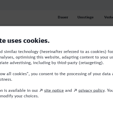
Dauer
Umstiege
Verk
8:11
3
BUS,
linghausen
8:51
4
BUS,
ngang, Recklinghausen
14:00
7
BUS,