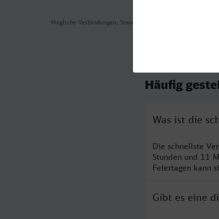
Mögliche Verbindungen, Stand: 2026-08-07 06:09
Häufig geste
Was ist die s
Die schnellste Ve
Stunden und 11 M
Feiertagen kann s
Gibt es eine 