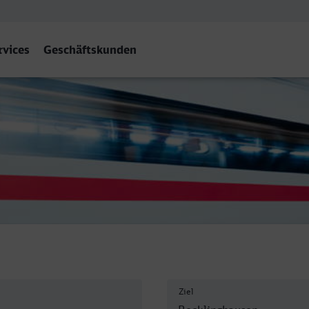
rvices
Geschäftskunden
ecklinghausen Hbf
Ziel