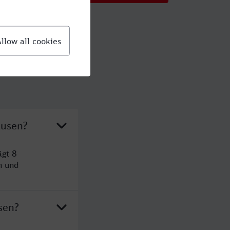
ausen?
ägt 8
n und
sen?