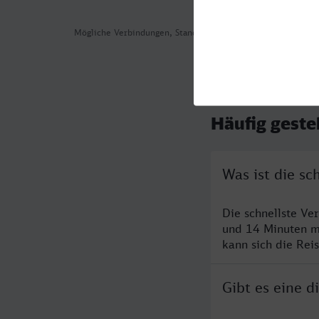
Mögliche Verbindungen, Stand: 2026-08-01 02:01
Häufig geste
Was ist die s
Die schnellste Ve
und 14 Minuten m
kann sich die Rei
Gibt es eine 