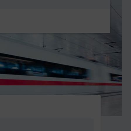
Metanavigatio