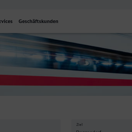
rvices
Geschäftskunden
eggendorf Hbf
Ziel