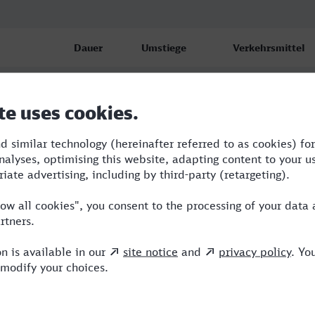
Dauer
Umstiege
Verkehrsmittel
Hbf
1:14
1
BUS,WBA
Hbf
1:14
1
BUS,WBA
Hbf
1:14
1
BUS,WBA