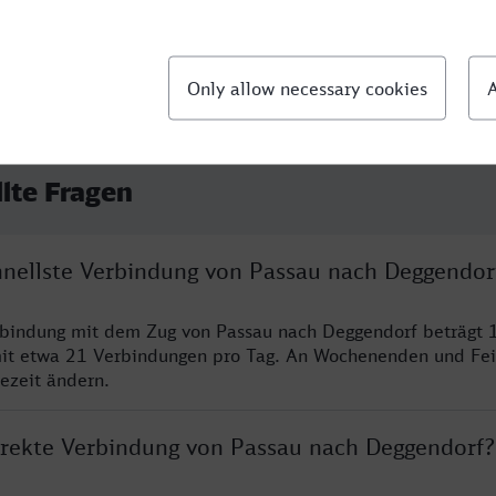
llte Fragen
chnellste Verbindung von Passau nach Deggendor
rbindung mit dem Zug von Passau nach Deggendorf beträgt 
it etwa 21 Verbindungen pro Tag. An Wochenenden und Fei
sezeit ändern.
direkte Verbindung von Passau nach Deggendorf?