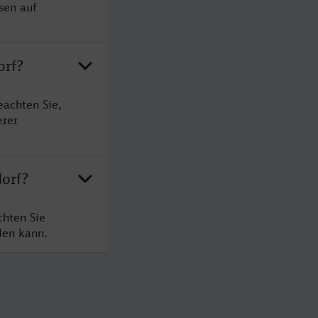
sen auf
orf?
eachten Sie,
erer
dorf?
chten Sie
den kann.