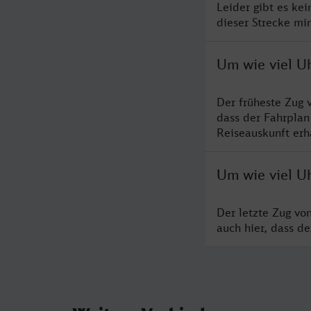
Leider gibt es ke
dieser Strecke mi
Um wie viel U
Der früheste Zug 
dass der Fahrplan
Reiseauskunft erha
Um wie viel U
Der letzte Zug vo
auch hier, dass d