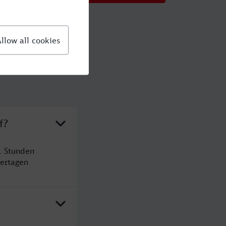
f?
1 Stunden
ertagen