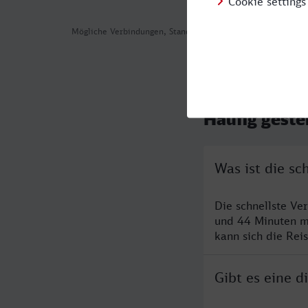
Mögliche Verbindungen, Stand: 2026-07-31 04:32
Häufig geste
Was ist die s
Die schnellste Ve
und 44 Minuten m
kann sich die Rei
Gibt es eine 