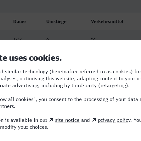
Dauer
Umstiege
Verkehrsmittel
1:44
0
IC
1:47
0
NX
1:47
0
NX