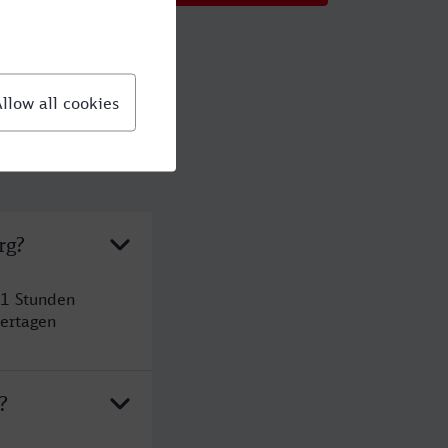
rg?
 1 Stunden
ertagen
?