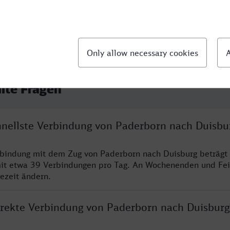
llte Fragen
chnellste Verbindung von Paderborn nach Duisbu
rbindung mit dem Zug von Paderborn nach Duisburg beträgt
it etwa 39 Verbindungen pro Tag. An Wochenenden und Fei
sezeit ändern.
direkte Verbindung von Paderborn nach Duisburg