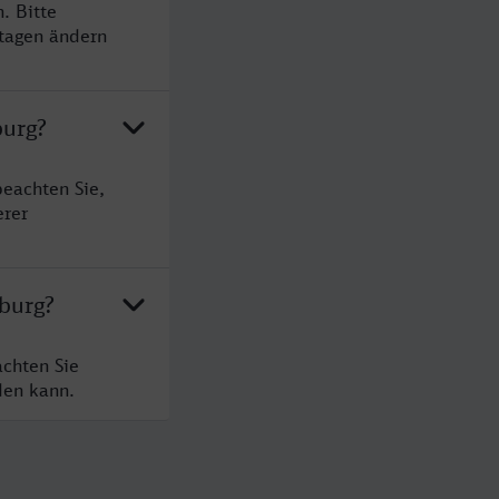
. Bitte
rtagen ändern
burg?
beachten Sie,
erer
sburg?
achten Sie
den kann.