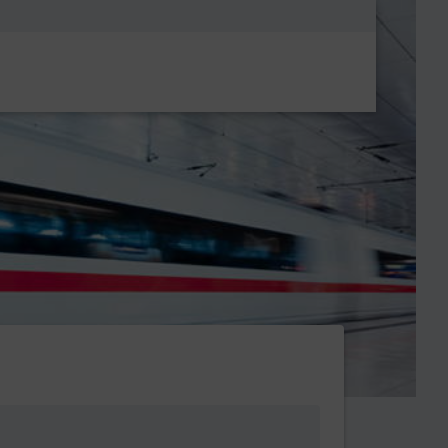
Metanavigatio