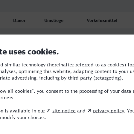
Dauer
Umstiege
Verkehrsmittel
0:58
1
WFB,ERB
1:08
1
WFB
1:08
1
WFB