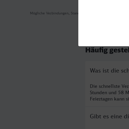
Mögliche Verbindungen, Stand: 2026-07-29 10:05
Häufig geste
Was ist die s
Die schnellste Ve
Stunden und 58 M
Feiertagen kann s
Gibt es eine 