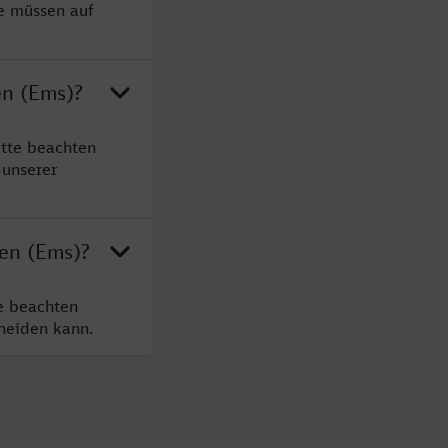
ie müssen auf
en (Ems)?
itte beachten
 unserer
gen (Ems)?
e beachten
cheiden kann.