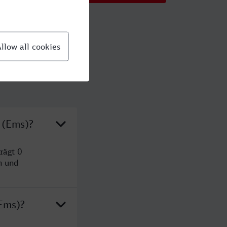
 (Ems)?
rägt 0
n und
Ems)?