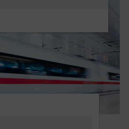
Metanavigatio