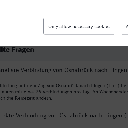
llte Fragen
chnellste Verbindung von Osnabrück nach Lingen
rbindung mit dem Zug von Osnabrück nach Lingen (Ems) bet
inuten mit etwa 26 Verbindungen pro Tag. An Wochenende
ich die Reisezeit ändern.
direkte Verbindung von Osnabrück nach Lingen (