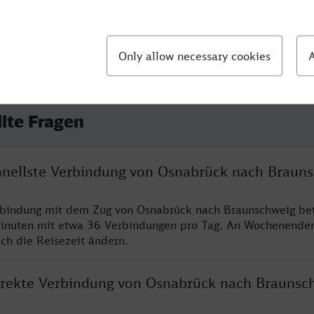
llte Fragen
chnellste Verbindung von Osnabrück nach Braun
rbindung mit dem Zug von Osnabrück nach Braunschweig bet
inuten mit etwa 36 Verbindungen pro Tag. An Wochenende
ich die Reisezeit ändern.
direkte Verbindung von Osnabrück nach Braunsc