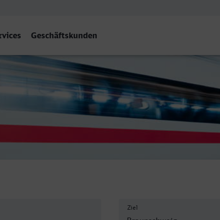
rvices
Geschäftskunden
weig Hbf
Ziel