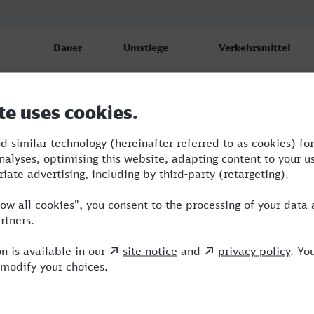
Dauer
Umstiege
Verkehrsmittel
2:27
1
WFB,GV
2:51
2
RB,RE,ICE
2:53
2
RB,RE,ICE