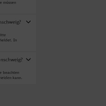
ie müssen
nschweig?
itte
heidet. In
unschweig?
te beachten
cheiden kann.