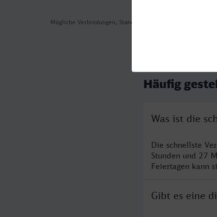
Mögliche Verbindungen, Stand: 2026-07-30 06:55
Häufig geste
Was ist die s
Die schnellste Ve
Stunden und 27 M
Feiertagen kann s
Gibt es eine 