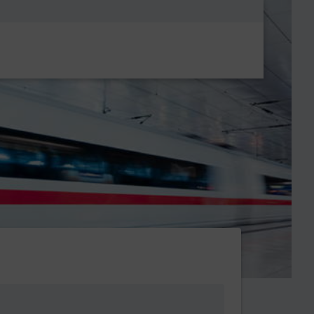
Metanavigatio