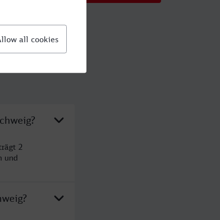
schweig?
rägt 2
n und
hweig?