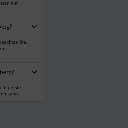
ssen auf
berg?
beachten Sie,
erer
berg?
achten Sie
den kann.