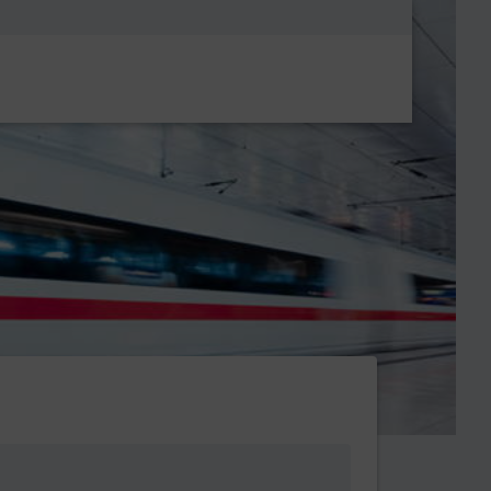
Metanavigatio