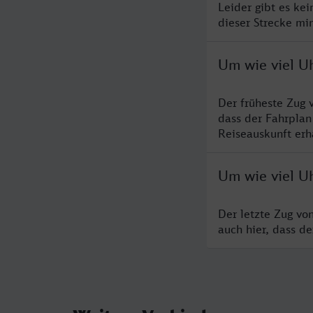
Leider gibt es ke
dieser Strecke mi
Um wie viel U
Der früheste Zug 
dass der Fahrplan
Reiseauskunft erha
Um wie viel U
Der letzte Zug vo
auch hier, dass d