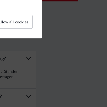
rg?
 5 Stunden
ertagen
?