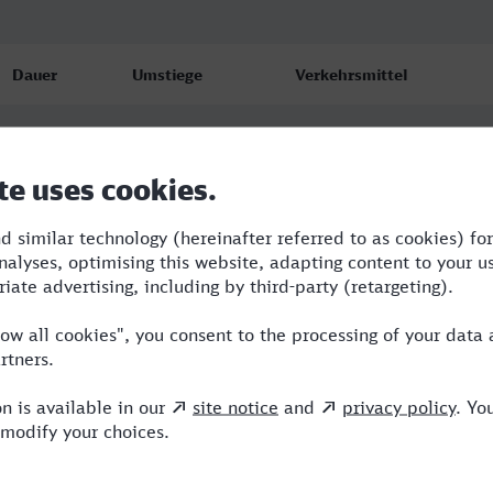
Dauer
Umstiege
Verkehrsmittel
5:25
4
RE,ICE,GV
6:39
4
RE,ICE
6:44
4
RB,RE,ICE