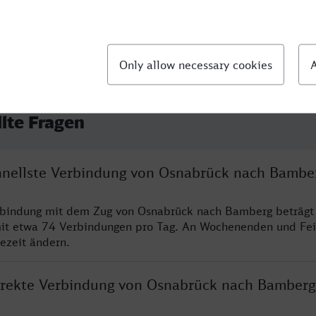
llte Fragen
chnellste Verbindung von Osnabrück nach Bambe
erbindung mit dem Zug von Osnabrück nach Bamberg beträgt
it etwa 74 Verbindungen pro Tag. An Wochenenden und Fei
sezeit ändern.
direkte Verbindung von Osnabrück nach Bamberg