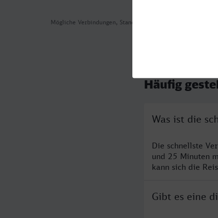
Mögliche Verbindungen, Stand: 2026-08-01 02:23
Häufig geste
Was ist die s
Die schnellste V
und 25 Minuten m
kann sich die Rei
Gibt es eine 