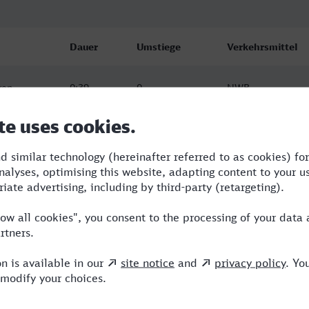
Dauer
Umstiege
Verkehrsmittel
ven
0:39
0
NWB
ven
0:45
0
NWB
ven
0:45
0
NWB