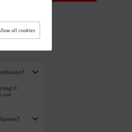
lmshaven?
eträgt 0
n und
shaven?