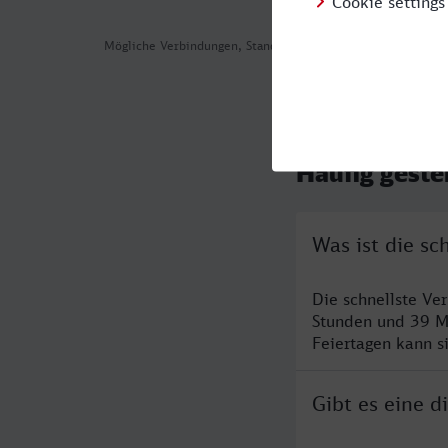
Mögliche Verbindungen, Stand: 2026-07-30 05:04
Häufig geste
Was ist die s
Die schnellste V
Stunden und 39 M
Feiertagen kann s
Gibt es eine 