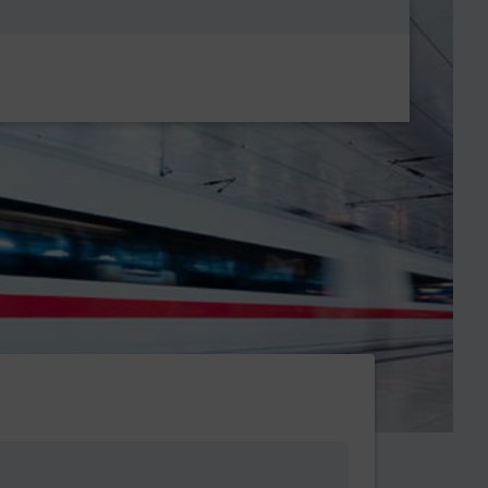
Metanavigatio