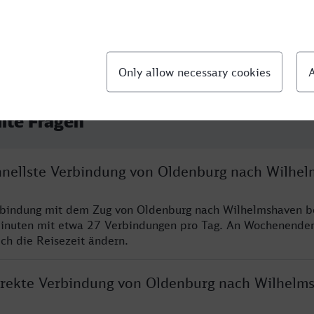
llte Fragen
chnellste Verbindung von Oldenburg nach Wilhe
erbindung mit dem Zug von Oldenburg nach Wilhelmshaven b
inuten mit etwa 27 Verbindungen pro Tag. An Wochenende
ich die Reisezeit ändern.
direkte Verbindung von Oldenburg nach Wilhelm