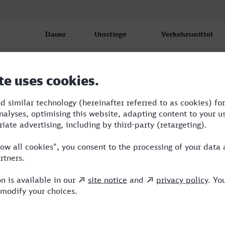
Dauer
Umstiege
Verkehrsmittel
bf
7:29
2
RE,NWB,ICE
bf
7:35
2
RE,NWB,ICE
bf
12:59
4
RB,RE,VLX,ICE