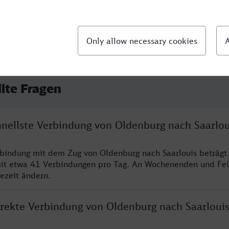
llte Fragen
hnellste Verbindung von Oldenburg nach Saarlou
rbindung mit dem Zug von Oldenburg nach Saarlouis beträgt
it etwa 41 Verbindungen pro Tag. An Wochenenden und Fei
sezeit ändern.
direkte Verbindung von Oldenburg nach Saarloui