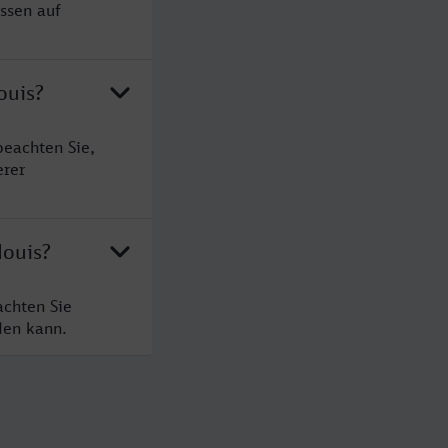
ssen auf
ouis?
beachten Sie,
erer
louis?
achten Sie
den kann.