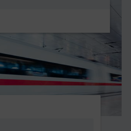
Metanavigatio