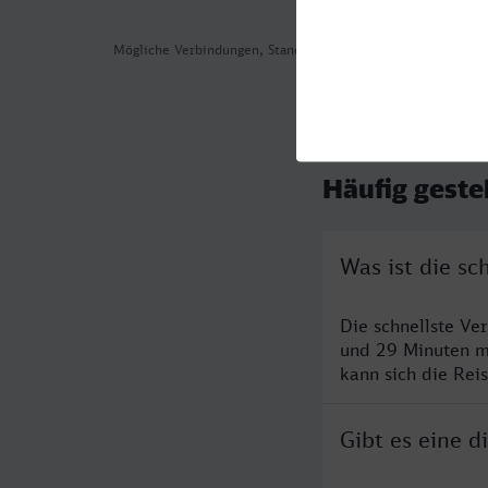
Mögliche Verbindungen, Stand: 2026-08-05 15:44
Häufig geste
Was ist die sc
Die schnellste Ve
und 29 Minuten m
kann sich die Rei
Gibt es eine 