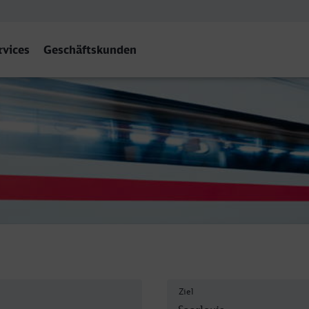
rvices
Geschäftskunden
rlouis Hbf
Ziel