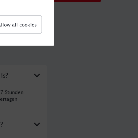
is?
 7 Stunden
ertagen
s?