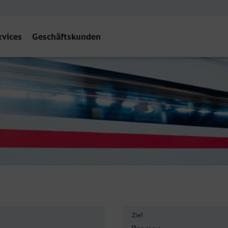
rvices
Geschäftskunden
remen Hbf
Ziel