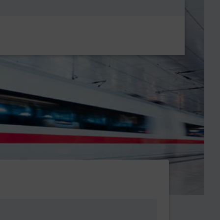
Metanavigatio