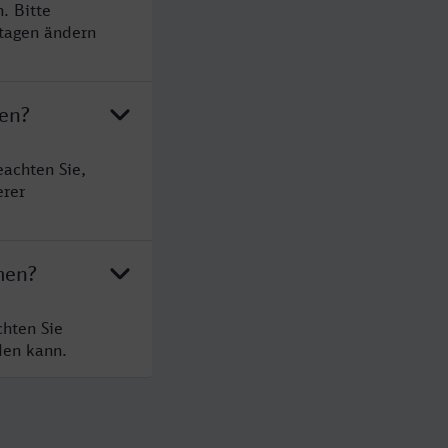
. Bitte
rtagen ändern
men?
achten Sie,
erer
men?
hten Sie
den kann.