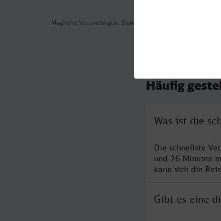
Mögliche Verbindungen, Stand: 2026-08-05 02:09
Häufig geste
Was ist die s
Die schnellste V
und 26 Minuten m
kann sich die Rei
Gibt es eine 