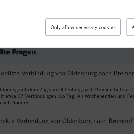
llte Fragen
chnellste Verbindung von Oldenburg nach Breme
erbindung mit dem Zug von Oldenburg nach Bremen beträgt 
it etwa 67 Verbindungen pro Tag. An Wochenenden und Fei
sezeit ändern.
direkte Verbindung von Oldenburg nach Bremen?