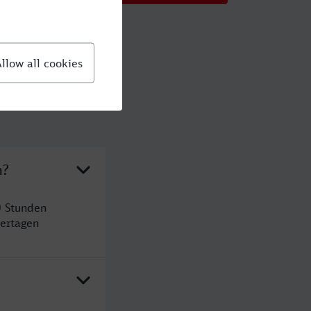
n?
0 Stunden
ertagen