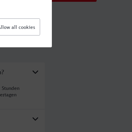
n?
2 Stunden
ertagen