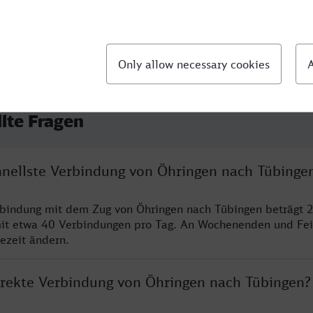
llte Fragen
chnellste Verbindung von Öhringen nach Tübinge
rbindung mit dem Zug von Öhringen nach Tübingen beträgt 
it etwa 40 Verbindungen pro Tag. An Wochenenden und Fei
sezeit ändern.
direkte Verbindung von Öhringen nach Tübingen?