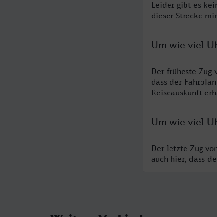
Leider gibt es ke
dieser Strecke mi
Um wie viel U
Der früheste Zug 
dass der Fahrplan
Reiseauskunft erha
Um wie viel U
Der letzte Zug vo
auch hier, dass d