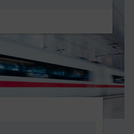
Metanavigatio