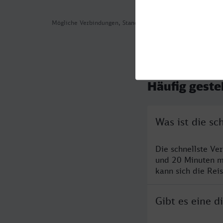
Mögliche Verbindungen, Stand: 2026-08-04 03:20
Häufig geste
Was ist die s
Die schnellste Ve
und 20 Minuten m
kann sich die Rei
Gibt es eine 