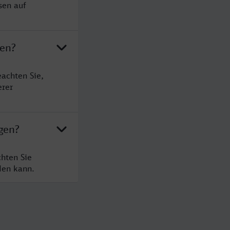
sen auf
gen?
achten Sie,
erer
gen?
hten Sie
den kann.