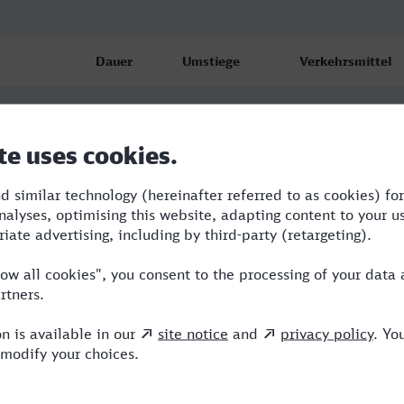
Dauer
Umstiege
Verkehrsmittel
2:20
2
RB,BUS,RE
2:47
2
BUS,RE
2:25
2
RB,BUS,RE