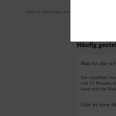
Mögliche Verbindungen, Stand: 2026-08-05 06:08
Häufig geste
Was ist die s
Die schnellste Ve
und 15 Minuten m
kann sich die Rei
Gibt es eine 