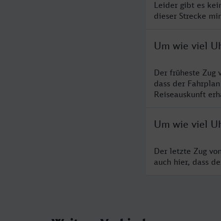
Leider gibt es ke
dieser Strecke mi
Um wie viel U
Der früheste Zug 
dass der Fahrplan
Reiseauskunft erha
Um wie viel U
Der letzte Zug vo
auch hier, dass d