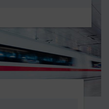
Metanavigatio