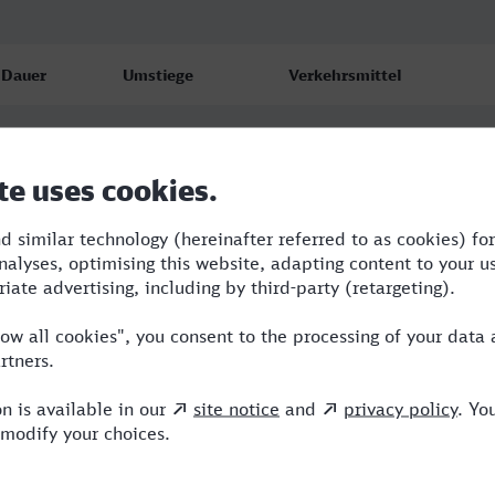
Dauer
Umstiege
Verkehrsmittel
4:15
2
RB,RE,IC
4:57
3
RB,RE,ARV
4:44
3
RB,RE