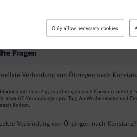
llte Fragen
chnellste Verbindung von Öhringen nach Konstan
rbindung mit dem Zug von Öhringen nach Konstanz beträgt 
it etwa 62 Verbindungen pro Tag. An Wochenenden und Fei
sezeit ändern.
direkte Verbindung von Öhringen nach Konstanz?