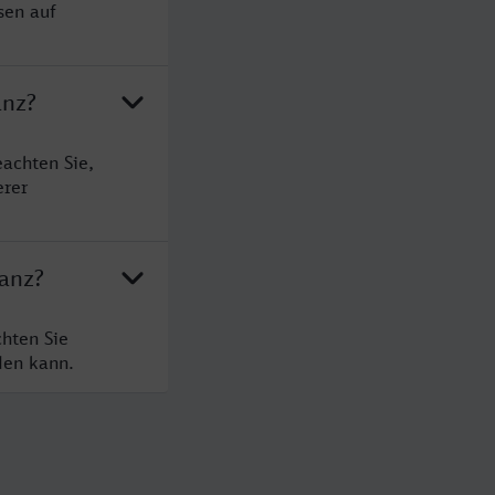
sen auf
anz?
achten Sie,
erer
tanz?
hten Sie
den kann.