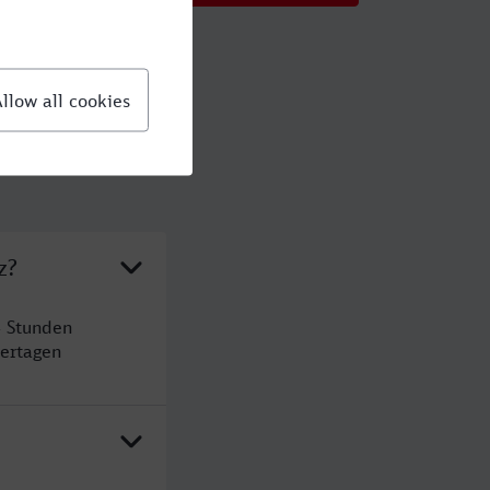
z?
4 Stunden
ertagen