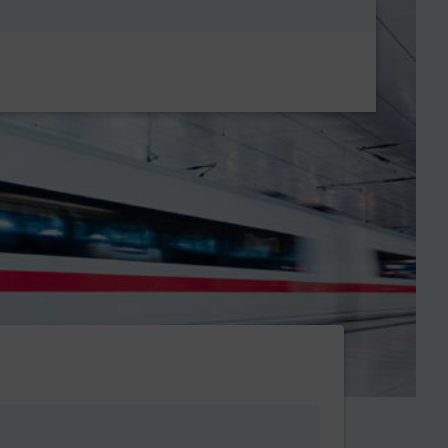
Metanavigatio