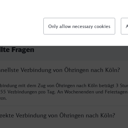
llte Fragen
chnellste Verbindung von Öhringen nach Köln?
rbindung mit dem Zug von Öhringen nach Köln beträgt 3 St
 55 Verbindungen pro Tag. An Wochenenden und Feiertagen 
ern.
direkte Verbindung von Öhringen nach Köln?