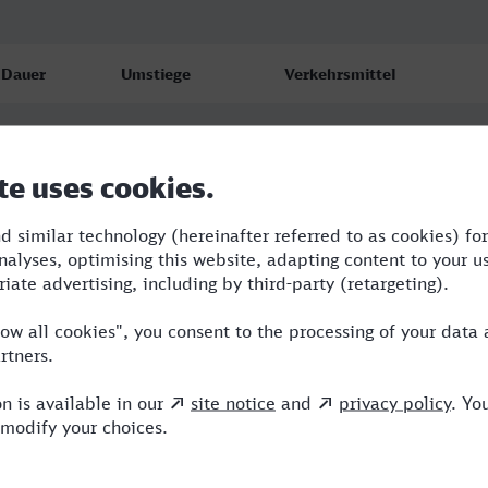
Dauer
Umstiege
Verkehrsmittel
3:33
2
RB,RE,ICE
3:55
2
RE,ICE
4:33
3
RB,RE,ICE,NX