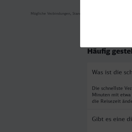
Mögliche Verbindungen, Stand: 2026-08-03 07:26
Häufig geste
Was ist die s
Die schnellste Ve
Minuten mit etwa
die Reisezeit änd
Gibt es eine 