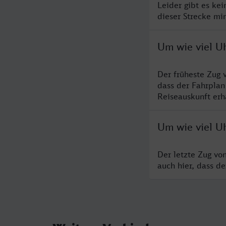
Leider gibt es ke
dieser Strecke mi
Um wie viel U
Der früheste Zug 
dass der Fahrplan
Reiseauskunft erha
Um wie viel U
Der letzte Zug vo
auch hier, dass d