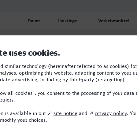
Dauer
Umstiege
Verkehrsmittel
3:28
3
RB,RE,ICE,VIA
4:01
3
RB,NX,ICE
4:32
2
RB,ICE