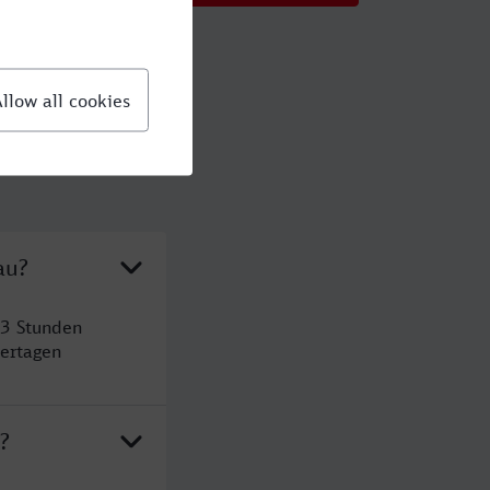
au?
 3 Stunden
ertagen
?