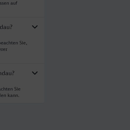
ssen auf
ndau?
eachten Sie,
erer
andau?
chten Sie
den kann.