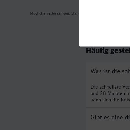
Mögliche Verbindungen, Stand: 2026-08-04 12:37
Häufig geste
Was ist die s
Die schnellste V
und 28 Minuten m
kann sich die Rei
Gibt es eine 