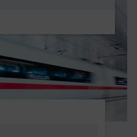
Metanavigatio