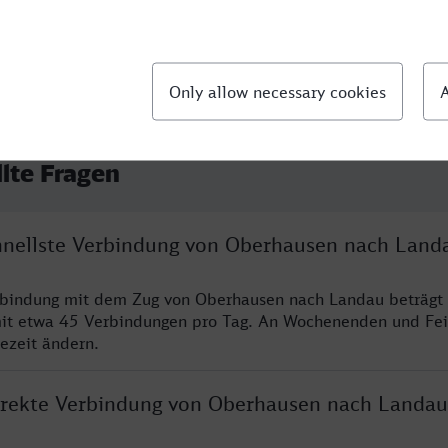
llte Fragen
chnellste Verbindung von Oberhausen nach Land
erbindung mit dem Zug von Oberhausen nach Landau beträgt
it etwa 45 Verbindungen pro Tag. An Wochenenden und Fei
sezeit ändern.
direkte Verbindung von Oberhausen nach Landau