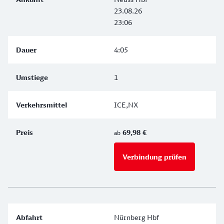
23.08.26
23:06
4:05
1
ICE,NX
69,98 €
ab
Verbindung prüfen
für Preise 
Nürnberg Hbf