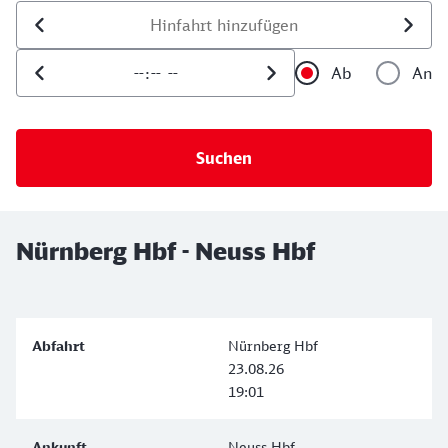
Datum der Hinfahrt
Uhrzeit der Hinfahrt
Ab
An
Uhrzeit als 
Uh
Nürnberg Hbf - Neuss Hbf
Nürnberg Hbf
23.08.26
19:01
Neuss Hbf