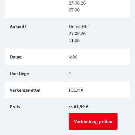
23.08.26
07:00
Neuss Hbf
23.08.26
11:06
4:06
1
ICE,NX
61,99 €
ab
Verbindung prüfen
für Preise 