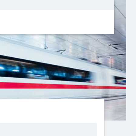
Metanavigatio