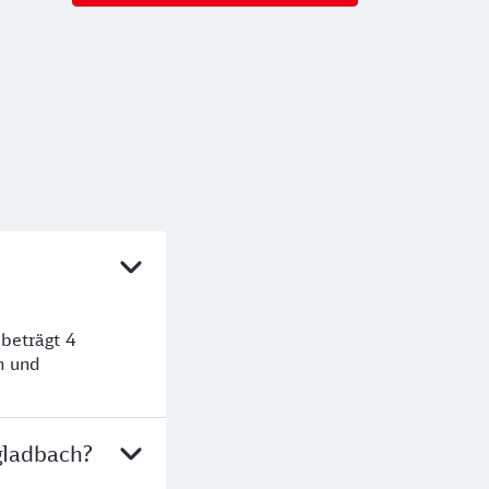
beträgt 4
n und
gladbach?