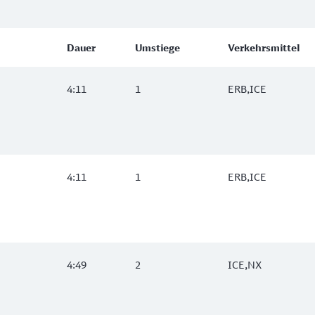
Dauer
Umstiege
Verkehrsmittel
4:11
1
ERB,ICE
4:11
1
ERB,ICE
4:49
2
ICE,NX