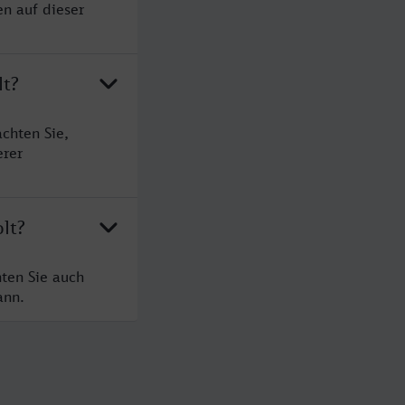
en auf dieser
lt?
chten Sie,
erer
lt?
ten Sie auch
ann.