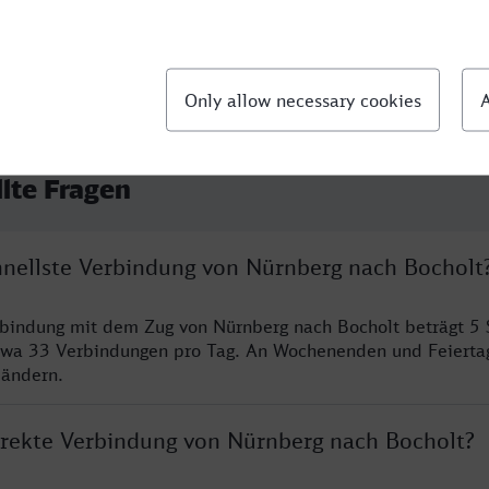
llte Fragen
chnellste Verbindung von Nürnberg nach Bocholt
rbindung mit dem Zug von Nürnberg nach Bocholt beträgt 5
twa 33 Verbindungen pro Tag. An Wochenenden und Feierta
 ändern.
direkte Verbindung von Nürnberg nach Bocholt?