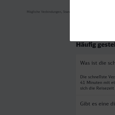
Mögliche Verbindungen, Stand: 2026-08-05 09:09
Häufig geste
Was ist die s
Die schnellste Ve
41 Minuten mit e
sich die Reisezeit
Gibt es eine 