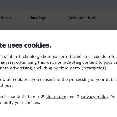
Dauer
Umstiege
Verkehrsmittel
5:41
1
ICE,VIA
5:41
1
ICE,VIA
5:41
2
ICE,NX,VIA