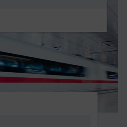
Metanavigatio