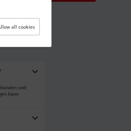
?
 Stunden und
gen kann