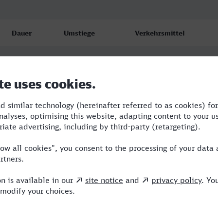
Dauer
Umstiege
Verkehrsmittel
4:14
1
ICE
4:16
1
ICE
5:47
1
ICE,NX