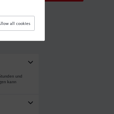
?
Stunden und
gen kann