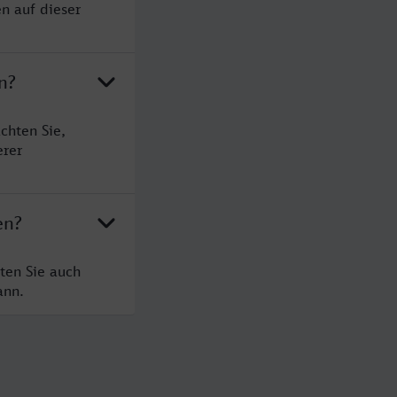
n auf dieser
n?
chten Sie,
erer
en?
ten Sie auch
ann.