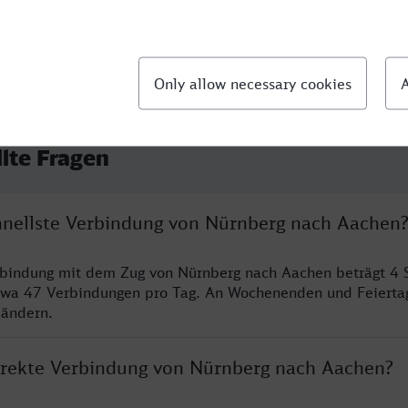
llte Fragen
chnellste Verbindung von Nürnberg nach Aachen
rbindung mit dem Zug von Nürnberg nach Aachen beträgt 4 
twa 47 Verbindungen pro Tag. An Wochenenden und Feierta
 ändern.
direkte Verbindung von Nürnberg nach Aachen?