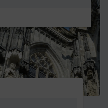
Metanavigatio