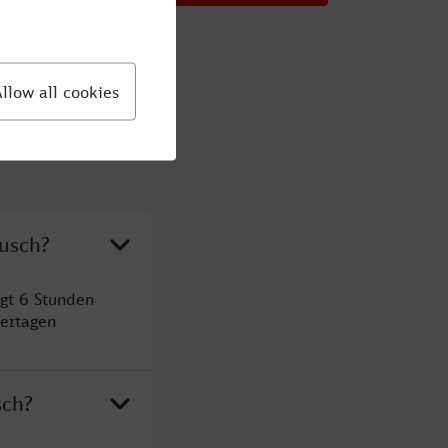
busch?
gt 6 Stunden
ertagen
sch?