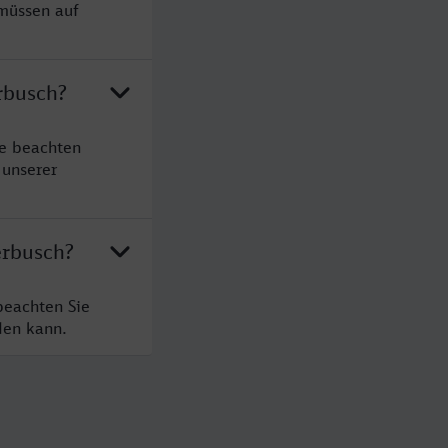
 müssen auf
rbusch?
te beachten
 unserer
erbusch?
beachten Sie
den kann.