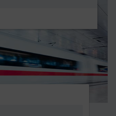
Metanavigatio