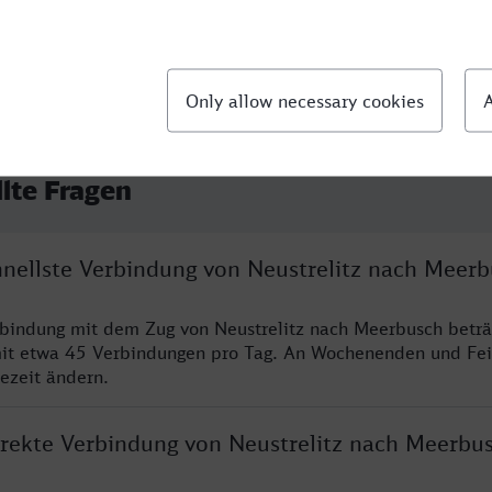
llte Fragen
chnellste Verbindung von Neustrelitz nach Meer
rbindung mit dem Zug von Neustrelitz nach Meerbusch beträ
it etwa 45 Verbindungen pro Tag. An Wochenenden und Fei
sezeit ändern.
direkte Verbindung von Neustrelitz nach Meerbu