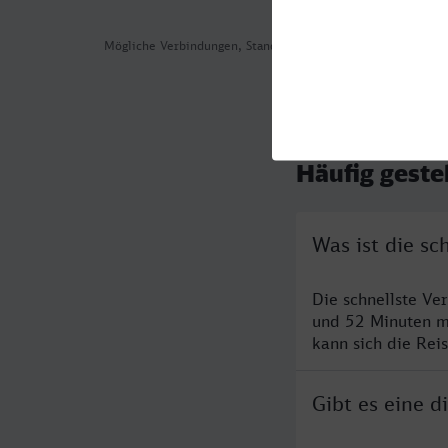
Mögliche Verbindungen, Stand: 2026-08-03 04:35
Häufig geste
Was ist die s
Die schnellste Ve
und 52 Minuten m
kann sich die Rei
Gibt es eine 