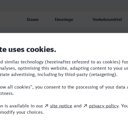
Dauer
Umstiege
Verkehrsmittel
6:52
2
RE,FLX,RRB
7:22
2
RE,RRB,ICE
7:52
2
RE,RRB,ICE