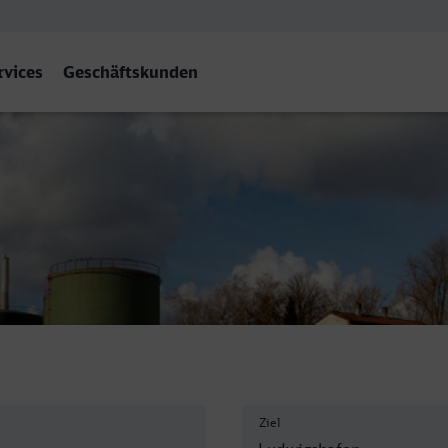
rvices
Geschäftskunden
Ludwigshafen (Rh) Hbf
Ziel