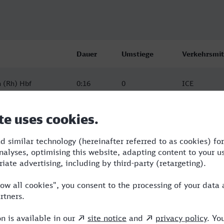
Dauer
Umstiege
Verkehrsmit
 (Rh) Hbf
0:16
0
ICE
 (Rh) Hbf
0:16
0
ICE
 (Rh) Hbf
1:30
2
RB,RE