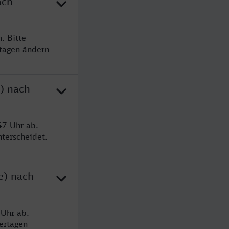
ach
. Bitte
rtagen ändern
e) nach
47 Uhr ab.
terscheidet.
e) nach
 Uhr ab.
ertagen