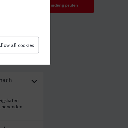
Verbindung prüfen
für Preise ab 30,00 €
 nach
wigshafen
ochenenden