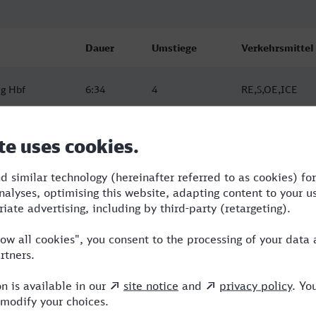
Dauer
Umstiege
Verkehrsmittel
g Hbf
6:34
4
RE,S,OE,ICE
g Hbf
7:03
4
RE,OE,ICE
g Hbf
6:55
3
RE,OE,ICE