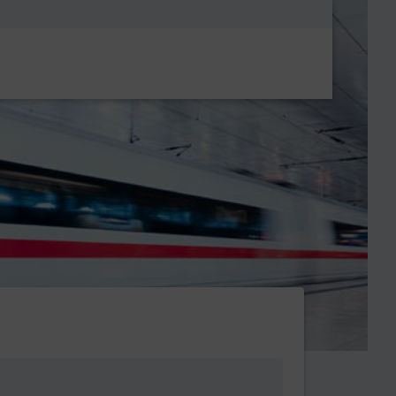
Metanavigatio