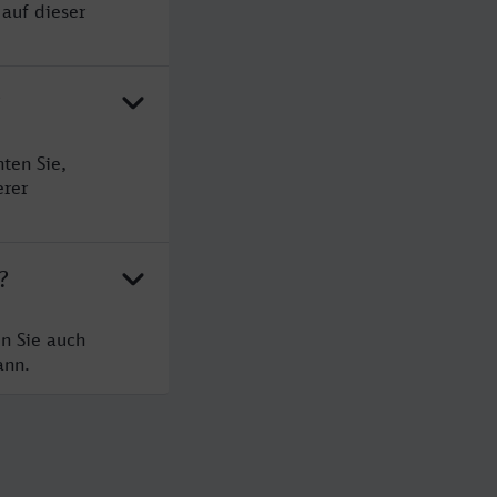
 auf dieser
?
ten Sie,
erer
?
n Sie auch
ann.