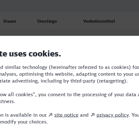
Dauer
Umstiege
Verkehrsmittel
5:21
1
S,ICE
6:55
2
RE,ERB,ICE
6:22
2
RE,ERB,ICE