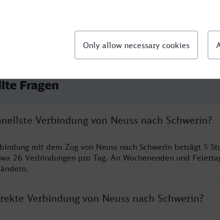
llte Fragen
chnellste Verbindung von Neuss nach Schwerin?
rbindung mit dem Zug von Neuss nach Schwerin beträgt 5 S
twa 26 Verbindungen pro Tag. An Wochenenden und Feierta
 ändern.
direkte Verbindung von Neuss nach Schwerin?