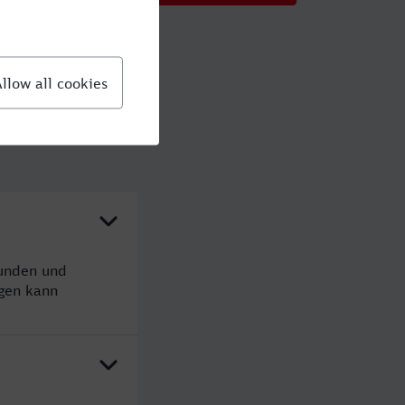
tunden und
gen kann