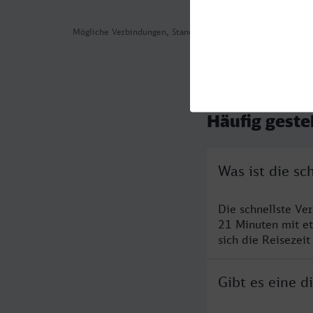
Mögliche Verbindungen, Stand: 2026-08-01 00:32
Häufig geste
Was ist die s
Die schnellste Ve
21 Minuten mit e
sich die Reisezeit
Gibt es eine 