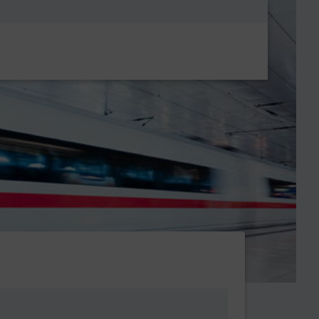
Metanavigatio