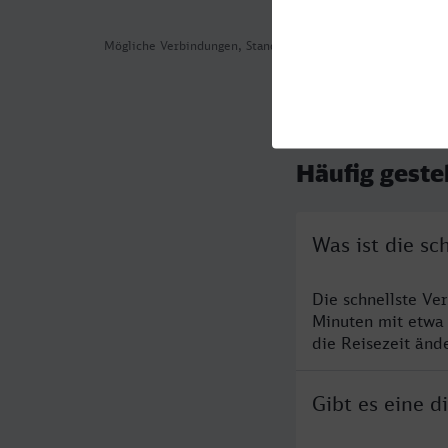
Mögliche Verbindungen, Stand: 2026-08-03 03:09
Häufig geste
Was ist die s
Die schnellste Ve
Minuten mit etwa
die Reisezeit änd
Gibt es eine 