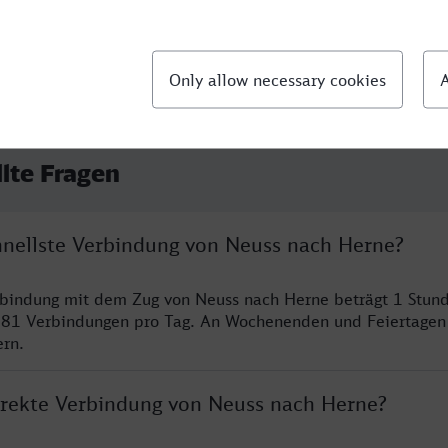
llte Fragen
chnellste Verbindung von Neuss nach Herne?
rbindung mit dem Zug von Neuss nach Herne beträgt 1 Stun
 81 Verbindungen pro Tag. An Wochenenden und Feiertagen 
ern.
direkte Verbindung von Neuss nach Herne?