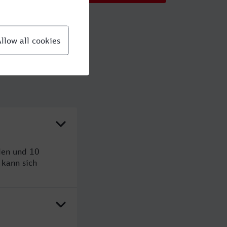
den und 10
kann sich