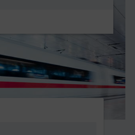
Metanavigatio