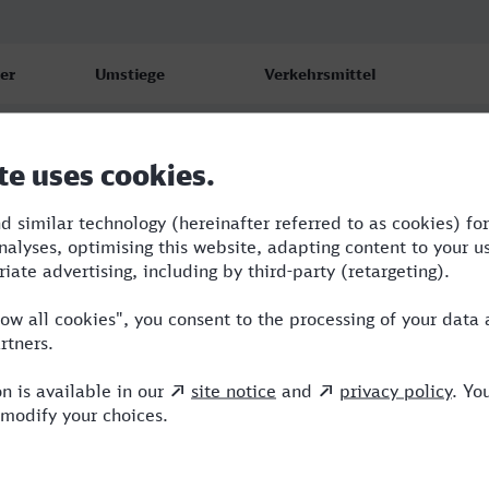
er
Umstiege
Verkehrsmittel
0
1
ERB,NX
0
1
ERB
0
1
ERB