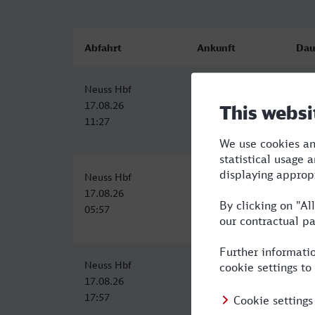
Abfahrt
Ankunft
Dau
Neuss Hbf
Herne
1:1
17.08.26
17.08.26
11:27
12:37
Neuss Hbf
Herne
1:4
17.08.26
17.08.26
05:57
07:37
Neuss Hbf
Herne
1:4
17.08.26
17.08.26
17:57
19:37