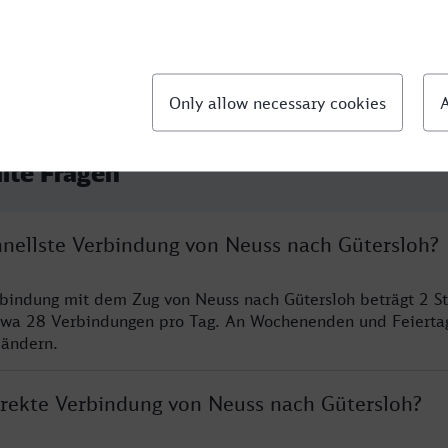
llte Fragen
chnellste Verbindung von Neuss nach Gütersloh?
rbindung mit dem Zug von Neuss nach Gütersloh beträgt 2 
twa 28 Verbindungen pro Tag. An Wochenenden und Feierta
 ändern.
direkte Verbindung von Neuss nach Gütersloh?