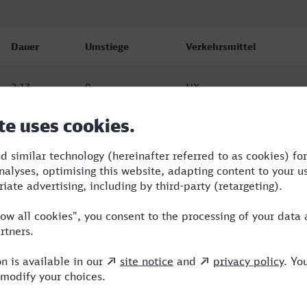
Dauer
Umstiege
Verkehrsmittel
2:13
0
NX
2:13
0
NX
2:13
0
NX