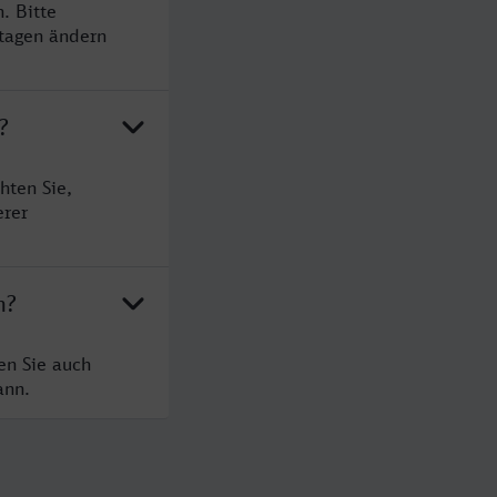
. Bitte
rtagen ändern
?
hten Sie,
erer
h?
en Sie auch
ann.