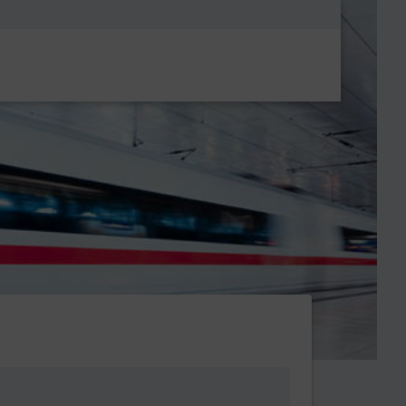
Metanavigatio