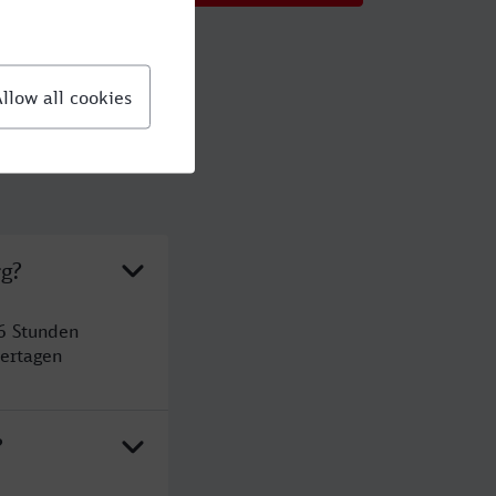
rg?
6 Stunden
ertagen
?