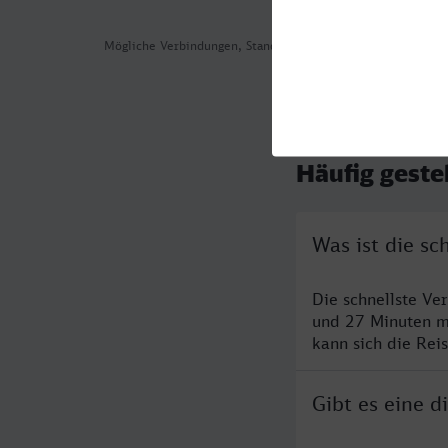
Mögliche Verbindungen, Stand: 2026-08-06 03:58
Häufig geste
Was ist die s
Die schnellste Ve
und 27 Minuten m
kann sich die Rei
Gibt es eine 