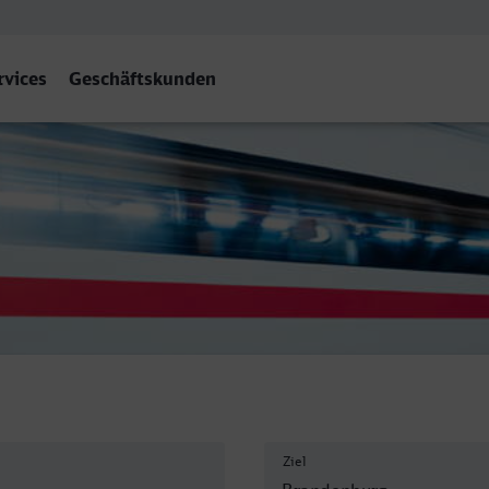
rvices
Geschäftskunden
Hbf
Ziel