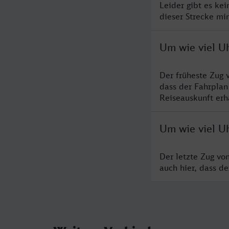
Leider gibt es ke
dieser Strecke mi
Um wie viel U
Der früheste Zug 
dass der Fahrplan
Reiseauskunft erha
Um wie viel U
Der letzte Zug vo
auch hier, dass d