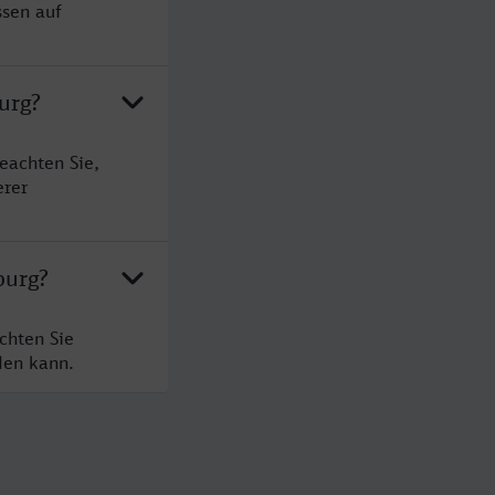
ssen auf
urg?
eachten Sie,
erer
burg?
chten Sie
den kann.