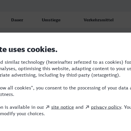
Dauer
Umstiege
Verkehrsmittel
6:27
3
RE,OE,NX,ICE
7:23
4
RE,OE,NX,ICE
6:27
3
RE,OE,NX,ICE