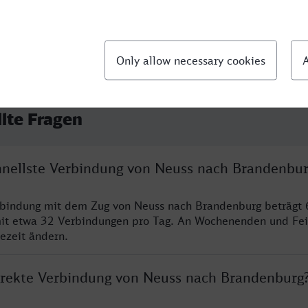
llte Fragen
chnellste Verbindung von Neuss nach Brandenbu
rbindung mit dem Zug von Neuss nach Brandenburg beträgt 
it etwa 32 Verbindungen pro Tag. An Wochenenden und Fei
sezeit ändern.
direkte Verbindung von Neuss nach Brandenburg