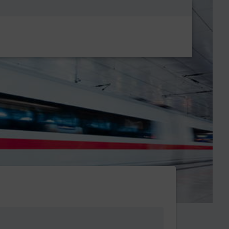
Metanavigatio