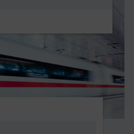
Metanavigatio