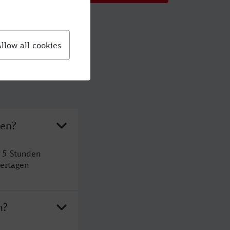
ten?
 5 Stunden
ertagen
n?