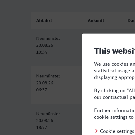
Abfahrt
Ankunft
Dau
Neumünster
Dorsten
5:1
20.08.26
20.08.26
10:34
15:49
Neumünster
Dorsten
6:1
20.08.26
20.08.26
06:37
12:49
Neumünster
Dorsten
11:
20.08.26
21.08.26
18:37
05:49