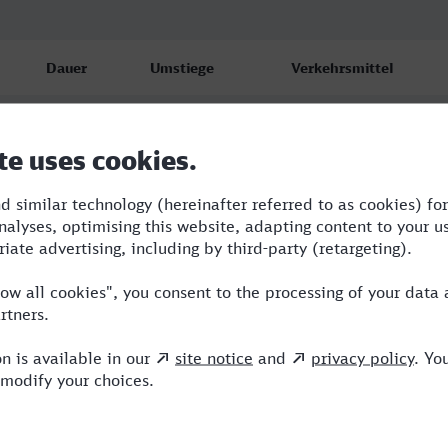
Dauer
Umstiege
Verkehrsmittel
7:12
2
RB,RE,ICE
8:29
2
RB,RE,ICE
9:18
3
RB,RE,ICE