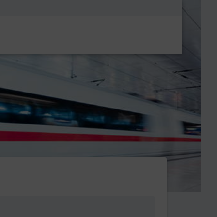
Metanavigatio