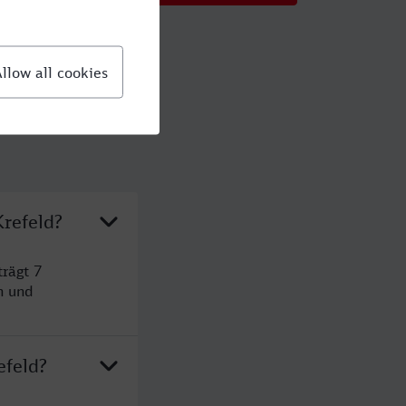
refeld?
rägt 7
n und
efeld?