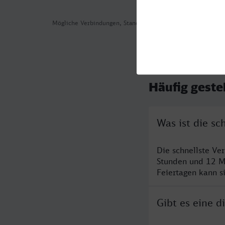
Mögliche Verbindungen, Stand: 2026-08-01 06:24
Häufig geste
Was ist die s
Die schnellste Ve
Stunden und 12 M
Feiertagen kann s
Gibt es eine 