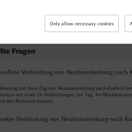
llte Fragen
chnellste Verbindung von Neubrandenburg nach K
rbindung mit dem Zug von Neubrandenburg nach Krefeld bet
inuten mit etwa 24 Verbindungen pro Tag. An Wochenende
ich die Reisezeit ändern.
direkte Verbindung von Neubrandenburg nach Kr