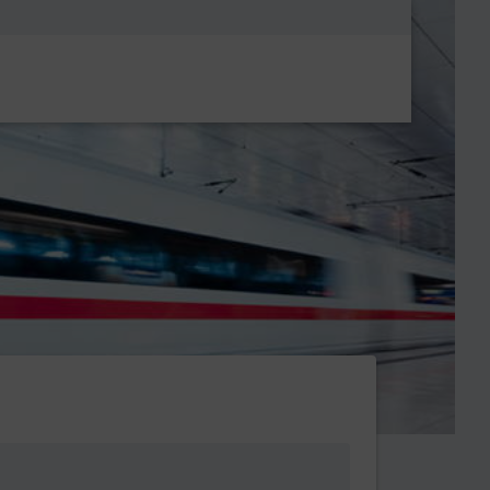
Metanavigatio