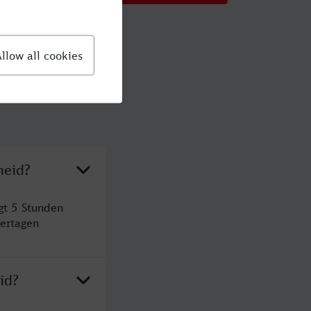
heid?
gt 5 Stunden
ertagen
id?