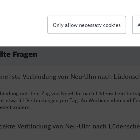
llte Fragen
chnellste Verbindung von Neu-Ulm nach Lüdensc
erbindung mit dem Zug von Neu-Ulm nach Lüdenscheid beträ
it etwa 41 Verbindungen pro Tag. An Wochenenden und Fei
sezeit ändern.
direkte Verbindung von Neu-Ulm nach Lüdensche