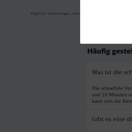
Mögliche Verbindungen, Stand: 2026-08-04 10:22
Häufig geste
Was ist die s
Die schnellste V
und 10 Minuten m
kann sich die Rei
Gibt es eine 