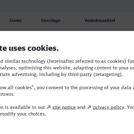
Dauer
Umstiege
Verkehrsmittel
5:10
4
RB,BUS,ICE,IC
5:17
2
RB,ARV,ICE
10:06
4
RB,ICE