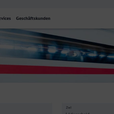
rvices
Geschäftskunden
id
Ziel