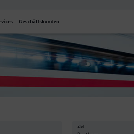
rvices
Geschäftskunden
utlingen Hbf
Ziel