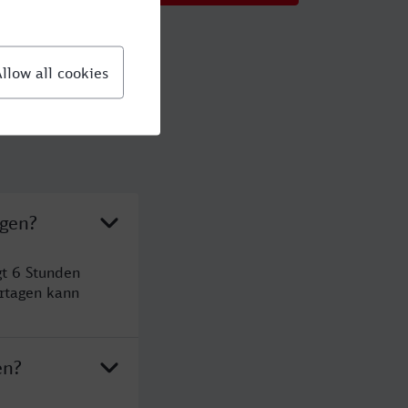
ngen?
t 6 Stunden
rtagen kann
en?