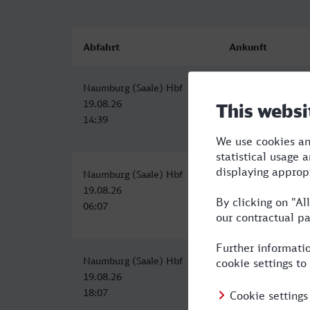
Abfahrt
Ankunft
Naumburg (Saale) Hbf
Reutlingen Hbf
19.08.26
19.08.26
14:39
20:41
Naumburg (Saale) Hbf
Listplatz/Hauptba
19.08.26
19.08.26
06:07
12:21
Naumburg (Saale) Hbf
Listplatz/Hauptba
19.08.26
20.08.26
18:07
00:21