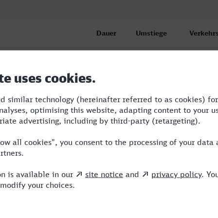
Dauer
Umstiege
Verkehrs
6:02
2
ABR,RE,
hnhof, Reutlingen
6:14
3
ABR,BUS
hnhof, Reutlingen
6:14
3
ABR,BUS