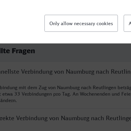
llte Fragen
chnellste Verbindung von Naumburg nach Reutli
rbindung mit dem Zug von Naumburg nach Reutlingen beträg
t etwa 33 Verbindungen pro Tag. An Wochenenden und Feie
 ändern.
direkte Verbindung von Naumburg nach Reutling