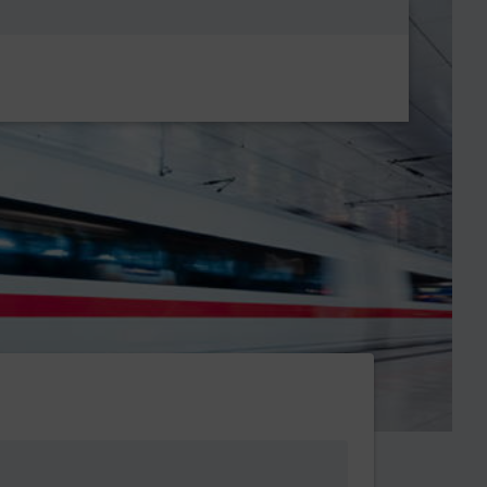
Metanavigatio