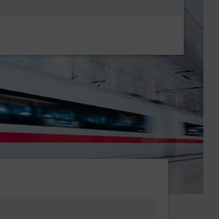
Metanavigatio