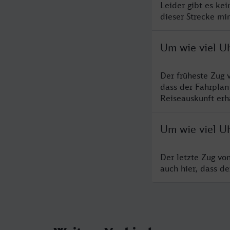
Leider gibt es ke
dieser Strecke mi
Um wie viel U
Der früheste Zug 
dass der Fahrplan
Reiseauskunft erha
Um wie viel U
Der letzte Zug vo
auch hier, dass d