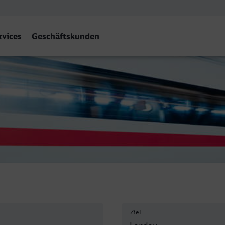
rvices
Geschäftskunden
ndau (Pfalz) Hbf
Ziel