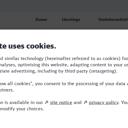
Dauer
Umstiege
Verkehrsmittel
z) Hbf
4:40
3
RB,ABR,RE,ICE
z) Hbf
5:12
3
RB,ABR,RE,ICE
z) Hbf
5:20
3
ABR,RE,ICE