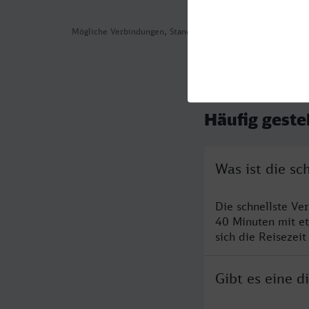
Mögliche Verbindungen, Stand: 2026-08-02 05:38
Häufig geste
Was ist die s
Die schnellste V
40 Minuten mit e
sich die Reisezeit
Gibt es eine 