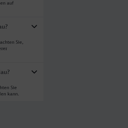
sen auf
au?
achten Sie,
erer
dau?
hten Sie
den kann.