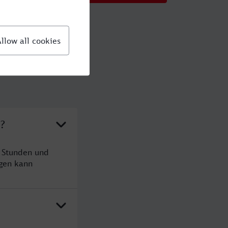
?
 Stunden und
gen kann