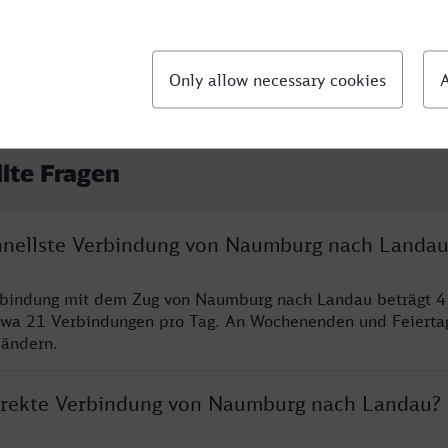
llte Fragen
chnellste Verbindung von Naumburg nach Landau
erbindung mit dem Zug von Naumburg nach Landau beträgt 4
twa 21 Verbindungen pro Tag. An Wochenenden und Feierta
 ändern.
direkte Verbindung von Naumburg nach Landau?