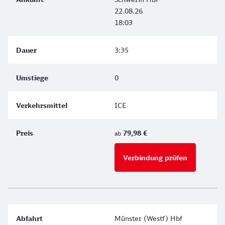
22.08.26
18:03
3:35
0
ICE
79,98 €
ab
Verbindung prüfen
für Preise 
Münster (Westf) Hbf