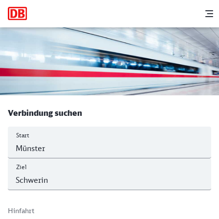
Hauptnavigation
M
Münster (Westf) Hbf - Schwerin Hbf
Verbindung suchen
Start
Ziel
Hinfahrt