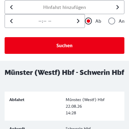
Datum der Hinfahrt
Uhrzeit der Hinfahrt
Ab
An
Uhrzeit als 
Uh
Münster (Westf) Hbf - Schwerin Hbf
Münster (Westf) Hbf
22.08.26
14:28
Schwerin Hbf