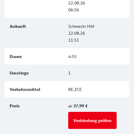
22.08.26
06:56
Schwerin Hbf
22.08.26
11:51
4:55
1
RE,ICE
37,99 €
ab
Verbindung prüfen
für Preise 