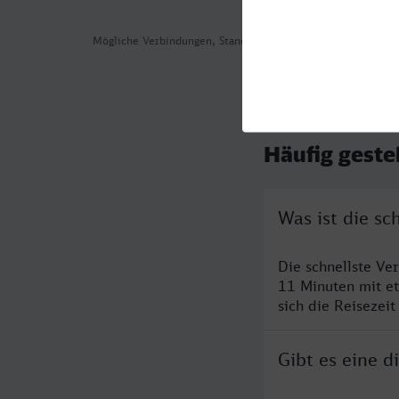
Mögliche Verbindungen, Stand: 2026-08-04 08:32
Häufig geste
Was ist die s
Die schnellste V
11 Minuten mit e
sich die Reisezeit
Gibt es eine 