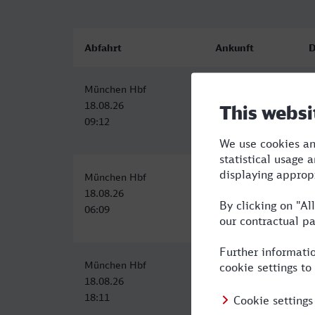
Abfahrt
Ankunft
D
München Hbf
Herford
6
18.08.26
18.08.26
09:12
15:23
München Hbf
Herford
6
18.08.26
18.08.26
06:09
12:27
München Hbf
Herford
1
18.08.26
19.08.26
18:11
04:31