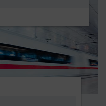
Metanavigatio