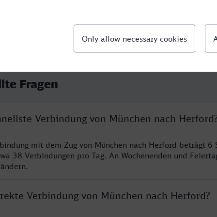
llte Fragen
chnellste Verbindung von München nach Herford
erbindung mit dem Zug von München nach Herford beträgt 6
twa 38 Verbindungen pro Tag. An Wochenenden und Feierta
 ändern.
direkte Verbindung von München nach Herford?