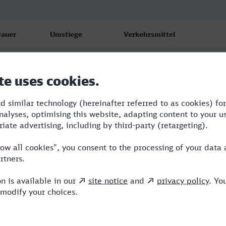
auer
Umstiege
Verkehrsmittel
:11
2
RB,RE,ICE
:18
2
ERB,ICE,NX
0:20
3
WFB,NWB,ICE,NX