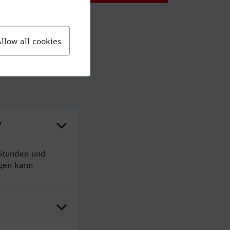
?
 Stunden und
gen kann