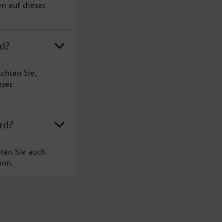
n auf dieser
rd?
chten Sie,
erer
rd?
ten Sie auch
ann.