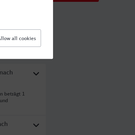
 nach
n beträgt 1
 und
ach