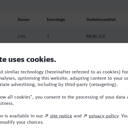
Dauer
Umstiege
Verkehrsmittel
1:01
2
RB,RE,ICE
1:03
1
RB,NX
1:03
1
RB,NX