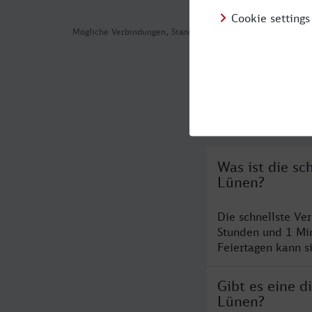
Mögliche Verbindungen, Stand: 2026-08-05 01:32
Häufig geste
Was ist die s
Lünen?
Die schnellste Ve
Stunden und 1 Mi
Feiertagen kann s
Gibt es eine 
Lünen?