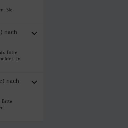
n. Sie
r) nach
b. Bitte
heidet. In
r) nach
 Bitte
en