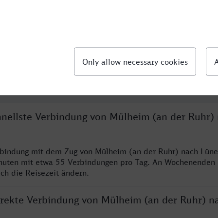
llte Fragen
chnellste Verbindung von Mülheim (an der Ruhr)
rbindung mit dem Zug von Mülheim (an der Ruhr) nach Lüne
nuten mit etwa 55 Verbindungen pro Tag. An Wochenenden
ich die Reisezeit ändern.
direkte Verbindung von Mülheim (an der Ruhr) n