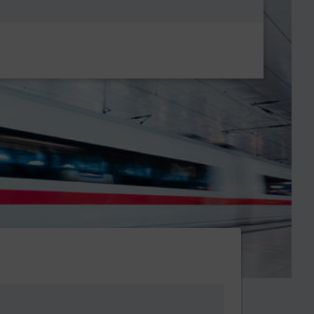
Metanavigatio