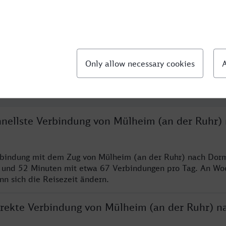
llte Fragen
chnellste Verbindung von Mülheim (an der Ruhr)
erbindung mit dem Zug von Mülheim (an der Ruhr) nach Dor
n und 52 Minuten mit etwa 67 Verbindungen pro Tag. An W
nn sich die Reisezeit ändern.
direkte Verbindung von Mülheim (an der Ruhr) n