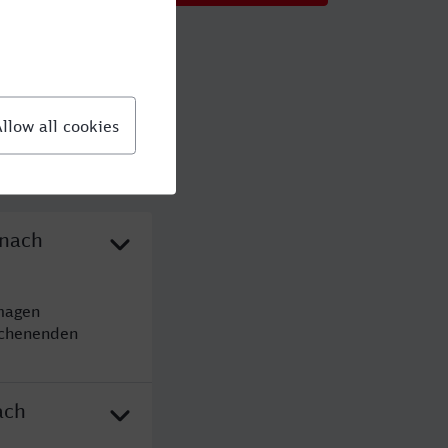
 nach
magen
ochenenden
ach