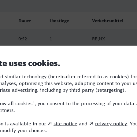
Dauer
Umstiege
Verkehrsmittel
0:52
1
RE,NX
0:58
0
NX
0:58
0
NX