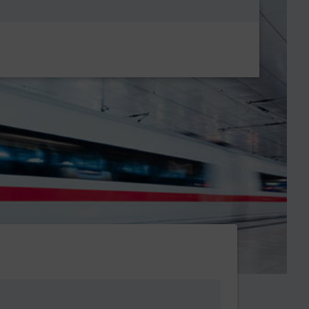
Metanavigatio