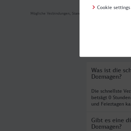
Mögliche Verbindungen, Stand: 2026-07-31 05:10
Häufig geste
Was ist die s
Dormagen?
Die schnellste V
beträgt 0 Stunde
und Feiertagen ka
Gibt es eine 
Dormagen?