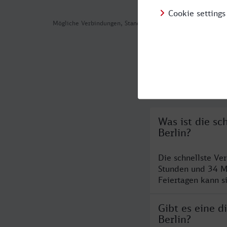
Mögliche Verbindungen, Stand: 2026-08-05 12:13
Häufig geste
Was ist die s
Berlin?
Die schnellste Ve
Stunden und 34 M
Feiertagen kann s
Gibt es eine 
Berlin?