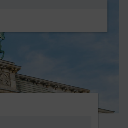
Metanavigatio