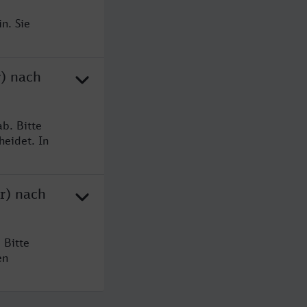
n. Sie
r) nach
b. Bitte
heidet. In
r) nach
 Bitte
en