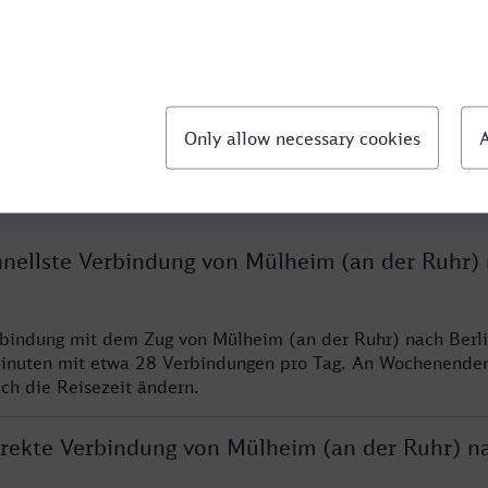
llte Fragen
chnellste Verbindung von Mülheim (an der Ruhr)
rbindung mit dem Zug von Mülheim (an der Ruhr) nach Berli
inuten mit etwa 28 Verbindungen pro Tag. An Wochenende
ich die Reisezeit ändern.
direkte Verbindung von Mülheim (an der Ruhr) n