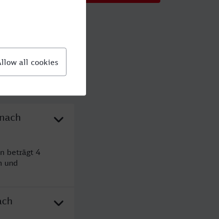
 nach
n beträgt 4
n und
ach