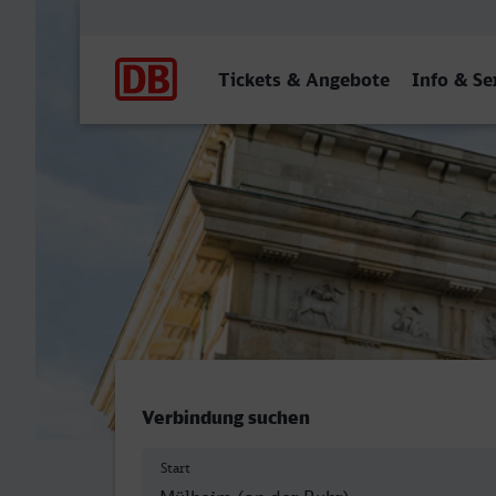
Hauptnavigation
Tickets & Angebote
Info & Se
Mülheim (Ruhr) Hbf - Berli
Verbindung suchen
Start