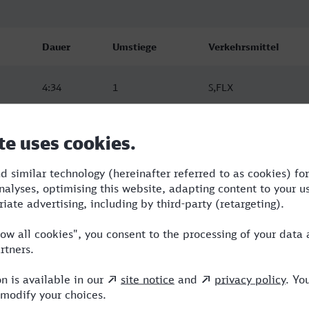
Dauer
Umstiege
Verkehrsmittel
4:34
1
S,FLX
5:07
1
NX,ICE
5:14
1
RE,ICE