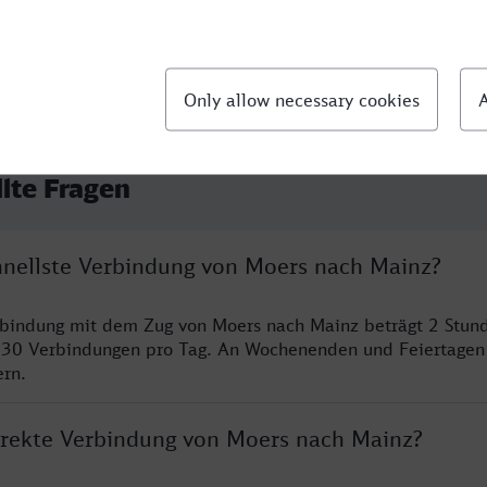
llte Fragen
chnellste Verbindung von Moers nach Mainz?
rbindung mit dem Zug von Moers nach Mainz beträgt 2 Stun
 30 Verbindungen pro Tag. An Wochenenden und Feiertagen 
ern.
direkte Verbindung von Moers nach Mainz?