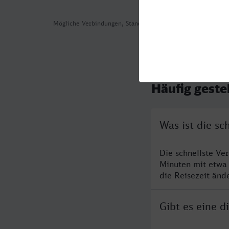
Mögliche Verbindungen, Stand: 2026-08-02 02:40
Häufig geste
Was ist die s
Die schnellste Ve
Minuten mit etwa
die Reisezeit änd
Gibt es eine 