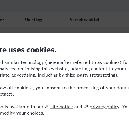
er
Umstiege
Verkehrsmittel
8
2
RRB,ICE
0
2
RRB,ICE
2
1
RRB,ICE