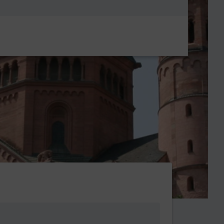
Metanavigatio