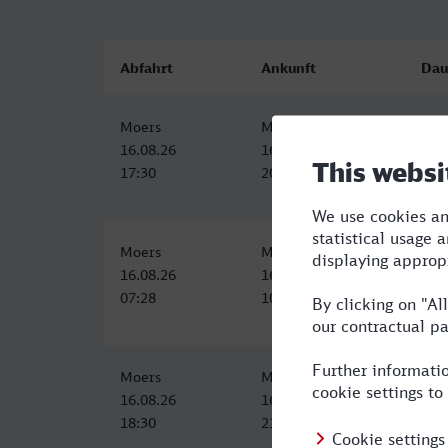
Abfahrt
Ankunft
Dau
Moers
Mainz Hbf
2:4
16.08.26
16.08.26
17:30
20:18
Moers
Mainz Hbf
2:5
16.08.26
16.08.26
07:28
10:18
Moers
Mainz Hbf
3:1
16.08.26
16.08.26
18:30
21:42