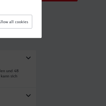
den und 48
kann sich