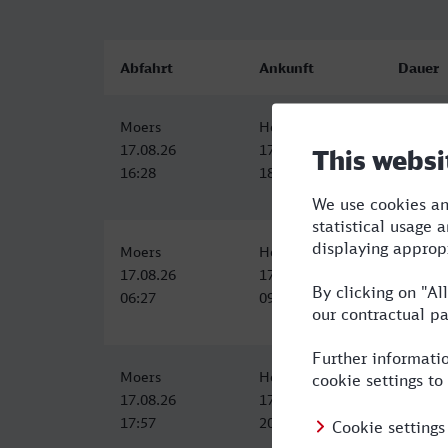
Abfahrt
Ankunft
Dauer
Moers
Herford
2:30
17.08.26
17.08.26
16:28
18:58
Moers
Herford
2:40
17.08.26
17.08.26
06:27
09:07
Moers
Herford
2:44
17.08.26
17.08.26
17:57
20:41