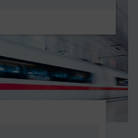
Metanavigatio