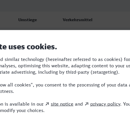
Umstiege
Verkehrsmittel
2
RRB,ERB,ICE
1
RRB,NX
3
WFB,RRB,ERB,ICE