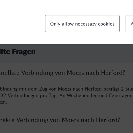
llte Fragen
chnellste Verbindung von Moers nach Herford?
rbindung mit dem Zug von Moers nach Herford beträgt 2 St
 32 Verbindungen pro Tag. An Wochenenden und Feiertagen 
ern.
direkte Verbindung von Moers nach Herford?