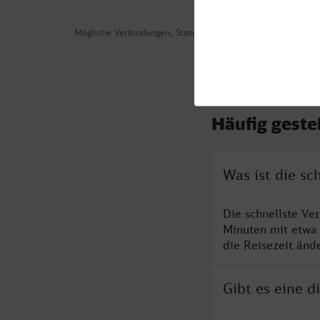
Mögliche Verbindungen, Stand: 2026-08-03 17:23
Häufig geste
Was ist die s
Die schnellste Ve
Minuten mit etwa
die Reisezeit änd
Gibt es eine 