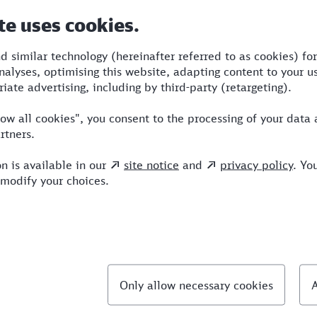
Dauer
Umstiege
Verkehrsmitt
en
8:53
3
BUS,RRB,ICE
llte Fragen
chnellste Verbindung von Moers nach Berchtesga