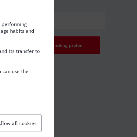
el
Preis
Verbindung prüfen
den?