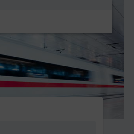
Metanavigatio