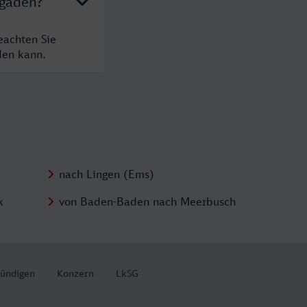
sgaden?
eachten Sie
den kann.
nach Lingen (Ems)
k
von Baden-Baden nach Meerbusch
kündigen
Konzern
LkSG