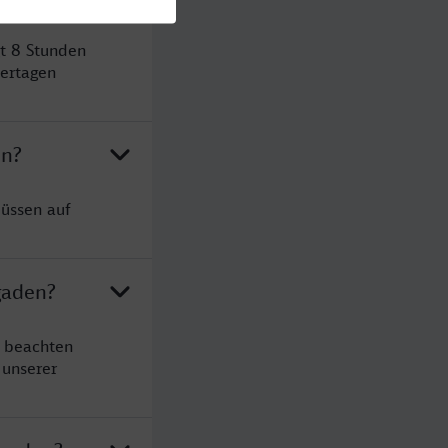
t 8 Stunden
ertagen
en?
müssen auf
gaden?
e beachten
 unserer