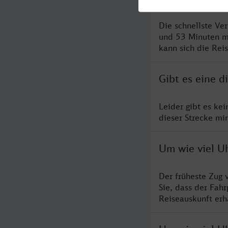
Die schnellste Ve
und 53 Minuten m
kann sich die Rei
Gibt es eine 
Leider gibt es ke
dieser Strecke mi
Um wie viel U
Der früheste Zug 
Sie, dass der Fah
Reiseauskunft erha