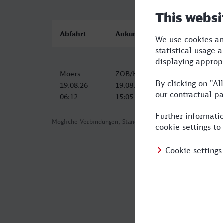
Abfahrt
Ankunft
Moers
ZOB/Hauptbahnhof, Berchtesgad
19.08.26
19.08.26
06:12
15:05
Mögliche Verbindungen, Stand: 2026-08-05 03:33
Häufig geste
Was ist die s