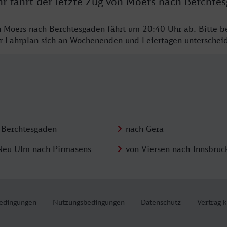
hr fährt der letzte Zug von Moers nach Berchte
n Moers nach Berchtesgaden fährt um 20:40 Uhr ab. Bitte b
er Fahrplan sich an Wochenenden und Feiertagen unterschei
 Berchtesgaden
nach Gera
Neu-Ulm nach Pirmasens
von Viersen nach Innsbruc
edingungen
Nutzungsbedingungen
Datenschutz
Vertrag 