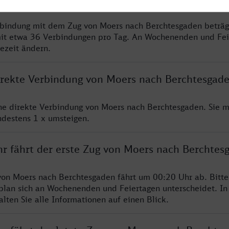
rbindung mit dem Zug von Moers nach Berchtesgaden beträg
it etwa 36 Verbindungen pro Tag. An Wochenenden und Fei
sezeit ändern.
direkte Verbindung von Moers nach Berchtesgad
ine direkte Verbindung von Moers nach Berchtesgaden. Sie 
ndestens 1 x umsteigen.
hr fährt der erste Zug von Moers nach Berchtes
von Moers nach Berchtesgaden fährt um 00:20 Uhr ab. Bitt
rplan sich an Wochenenden und Feiertagen unterscheidet. In
lten Sie alle Informationen auf einen Blick.