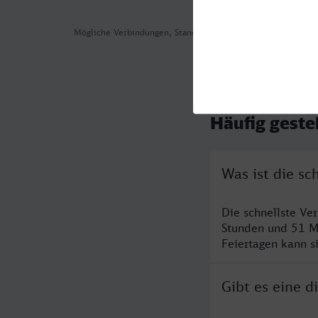
Mögliche Verbindungen, Stand: 2026-08-03 05:35
Häufig geste
Was ist die s
Die schnellste V
Stunden und 51 M
Feiertagen kann s
Gibt es eine 