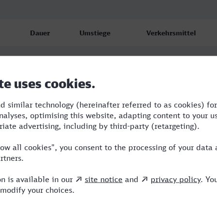
Dauer
Umstiege
Verkehrsmittel
1:51
1
NX,VIA
1:51
1
NX,VIA
1:56
1
ERB,VIA