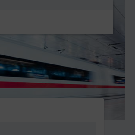
Metanavigatio