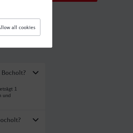
 Bocholt?
eträgt 1
n und
ocholt?