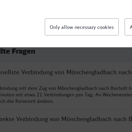
llte Fragen
chnellste Verbindung von Mönchengladbach nach
erbindung mit dem Zug von Mönchengladbach nach Bocholt b
inuten mit etwa 21 Verbindungen pro Tag. An Wochenende
ich die Reisezeit ändern.
direkte Verbindung von Mönchengladbach nach B