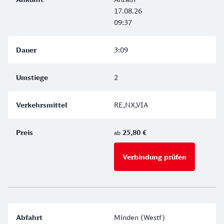
17.08.26
09:37
3:09
2
RE,NX,VIA
25,80 €
ab
Verbindung prüfen
für Preise 
Minden (Westf)