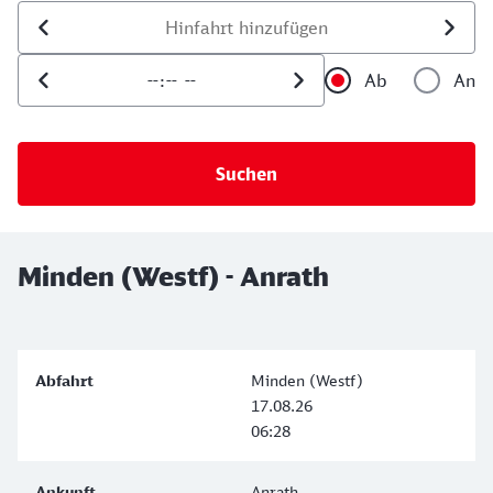
Datum der Hinfahrt
Uhrzeit der Hinfahrt
Ab
An
Uhrzeit als 
Uh
Minden (Westf) - Anrath
Minden (Westf)
17.08.26
06:28
Anrath