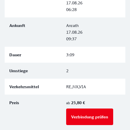
17.08.26
06:28
Anrath
17.08.26
09:37
3:09
2
RE,NX,VIA
25,80 €
ab
Verbindung prüfen
für Preise 