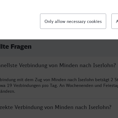
llte Fragen
chnellste Verbindung von Minden nach Iserlohn?
rbindung mit dem Zug von Minden nach Iserlohn beträgt 2 
twa 19 Verbindungen pro Tag. An Wochenenden und Feierta
 ändern.
direkte Verbindung von Minden nach Iserlohn?