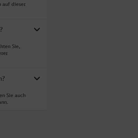
 auf dieser
?
hten Sie,
erer
n?
en Sie auch
ann.