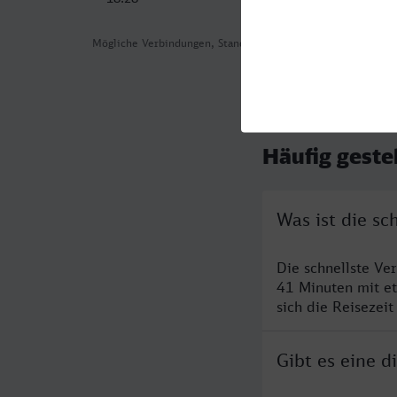
Mögliche Verbindungen, Stand: 2026-08-02 01:54
Häufig geste
Was ist die s
Die schnellste Ve
41 Minuten mit e
sich die Reisezeit
Gibt es eine 