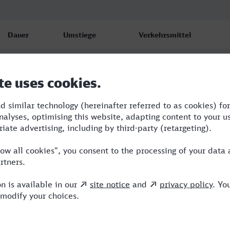
Dauer
Umstiege
Verkehrsmittel
2:41
1
RB,NX
2:41
1
RB,NX
2:41
1
RB,NX