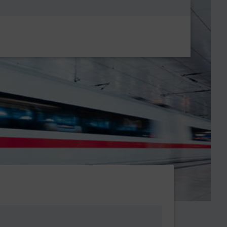
Metanavigatio